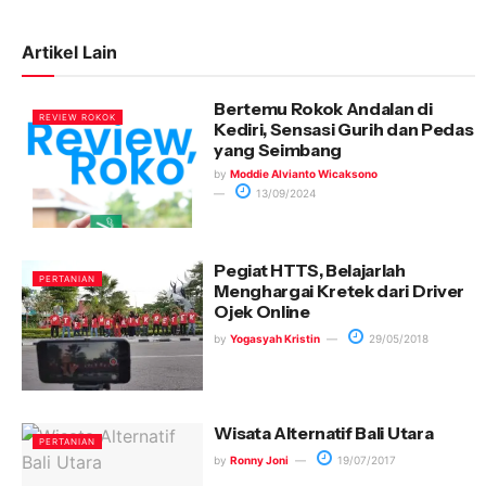
Artikel Lain
Bertemu Rokok Andalan di
REVIEW ROKOK
Kediri, Sensasi Gurih dan Pedas
yang Seimbang
by
Moddie Alvianto Wicaksono
13/09/2024
Pegiat HTTS, Belajarlah
PERTANIAN
Menghargai Kretek dari Driver
Ojek Online
by
Yogasyah Kristin
29/05/2018
Wisata Alternatif Bali Utara
PERTANIAN
by
Ronny Joni
19/07/2017