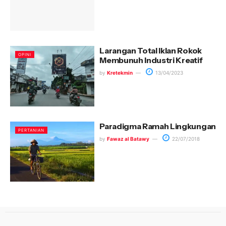
Larangan Total Iklan Rokok
OPINI
Membunuh Industri Kreatif
by
Kretekmin
13/04/2023
Paradigma Ramah Lingkungan
PERTANIAN
by
Fawaz al Batawy
22/07/2018