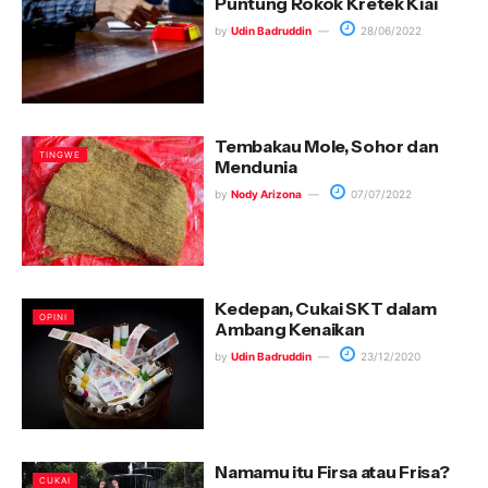
Puntung Rokok Kretek Kiai
by
Udin Badruddin
28/06/2022
Tembakau Mole, Sohor dan
TINGWE
Mendunia
by
Nody Arizona
07/07/2022
Kedepan, Cukai SKT dalam
OPINI
Ambang Kenaikan
by
Udin Badruddin
23/12/2020
Namamu itu Firsa atau Frisa?
CUKAI