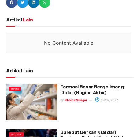
Artikel
Lain
No Content Available
Artikel Lain
Farmasi Besar Bergelimang
OPINI
Dolar (Bagian Akhir)
by
Khoirul Siregar
29/07/2022
Barebut Berkah Kiai dari
REVIEW