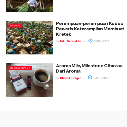
Perempuan-perempuan Kudus
REVIEW
Pewaris Keterampilan Membuat
Kretek
by
Udin Badruddin
01/05/2019
Aroma Mile, Milestone Citarasa
REVIEW ROKOK
Dari Aroma
by
Khoirul Siregar
23/10/2022