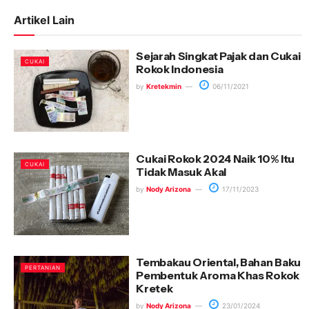
Artikel Lain
Sejarah Singkat Pajak dan Cukai
CUKAI
Rokok Indonesia
by
Kretekmin
06/11/2021
Cukai Rokok 2024 Naik 10% Itu
CUKAI
Tidak Masuk Akal
by
Nody Arizona
17/11/2023
Tembakau Oriental, Bahan Baku
PERTANIAN
Pembentuk Aroma Khas Rokok
Kretek
by
Nody Arizona
23/01/2024