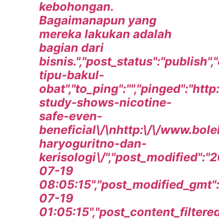
kebohongan.
Bagaimanapun yang
mereka lakukan adalah
bagian dari
bisnis.","post_status":"publish
tipu-bakul-
obat","to_ping":"","pinged":"h
study-shows-nicotine-
safe-even-
beneficial\/\nhttp:\/\/www.bo
haryoguritno-dan-
kerisologi\/","post_modified":"
07-19
08:05:15","post_modified_gmt"
07-19
01:05:15","post_content_filtere