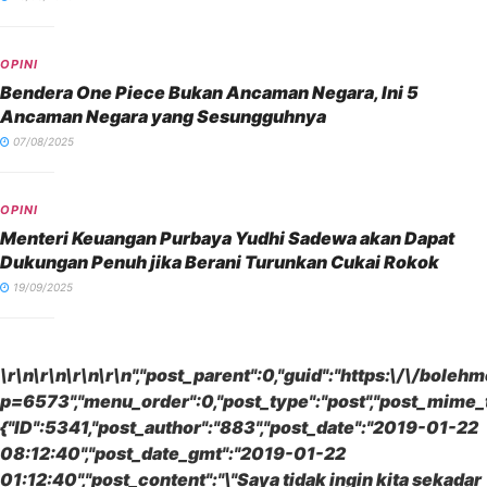
OPINI
Bendera One Piece Bukan Ancaman Negara, Ini 5
Ancaman Negara yang Sesungguhnya
07/08/2025
OPINI
Menteri Keuangan Purbaya Yudhi Sadewa akan Dapat
Dukungan Penuh jika Berani Turunkan Cukai Rokok
19/09/2025
\r\n\r\n\r\n\r\n","post_parent":0,"guid":"https:\/\/bole
p=6573","menu_order":0,"post_type":"post","post_mime_ty
{"ID":5341,"post_author":"883","post_date":"2019-01-22
08:12:40","post_date_gmt":"2019-01-22
01:12:40","post_content":"
\"Saya tidak ingin kita sekadar