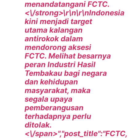
menandatangani FCTC.
<\/strong>\r\n\r\n
Indonesia
kini menjadi target
utama kalangan
antirokok dalam
mendorong aksesi
FCTC. Melihat besarnya
peran Industri Hasil
Tembakau bagi negara
dan kehidupan
masyarakat, maka
segala upaya
pemberangusan
terhadapnya perlu
ditolak.
<\/span>","post_title":"FCTC,