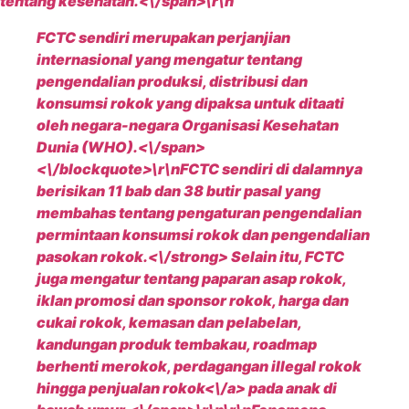
tentang kesehatan.<\/span>\r\n
FCTC sendiri merupakan perjanjian
internasional yang mengatur tentang
pengendalian produksi, distribusi dan
konsumsi rokok yang dipaksa untuk ditaati
oleh negara-negara Organisasi Kesehatan
Dunia (WHO).<\/span>
<\/blockquote>\r\n
FCTC sendiri di dalamnya
berisikan 11 bab dan 38 butir pasal yang
membahas tentang pengaturan pengendalian
permintaan konsumsi rokok dan pengendalian
pasokan rokok.<\/strong> Selain itu, FCTC
juga mengatur tentang paparan asap rokok,
iklan promosi dan sponsor rokok, harga dan
cukai rokok, kemasan dan pelabelan,
kandungan produk tembakau, roadmap
berhenti merokok, perdagangan illegal rokok
hingga penjualan
rokok<\/a> pada anak di