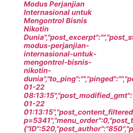
Modus Perjanjian
Internasional untuk
Mengontrol Bisnis
Nikotin
Dunia","post_excerpt":"","post_
modus-perjanjian-
internasional-untuk-
mengontrol-bisnis-
nikotin-
dunia","to_ping":"","pinged":"",
01-22
08:13:15","post_modified_gmt"
01-22
01:13:15","post_content_filtere
p=5341","menu_order":0,"post_ty
{"ID":520,"post_author":"850","