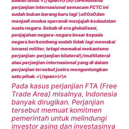
bawah umur.<\/span>\r\n\r\n
Fenomena
perjanjian internasional semacam FCTC ini
sudah bukan barang baru lagi \u00a0dan
menjadi modus operandi menjajah kedaulatan
suatu negara. Sebab di era globalisasi,
penjajahan negara-negara besar kepada
negara berkembang sudah tidak lagi memakai
invansi militer, tetapi memakai mekanisme
perjanjian-perjanjian bilateral\/multilateral
atau perjanjian internasional yang di dalam
perjanjian tersebut justru menguntungkan
satu pihak.<\/span>\r\n
Pada kasus perjanjian FTA (Free
Trade Area) misalnya, Indonesia
banyak dirugikan. Perjanjian
tersebut memuat komitmen
pemerintah untuk melindungi
investor asing dan investasinya