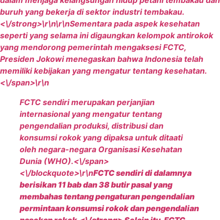
dalam menjaga kelangsungan hidup petani tembakau dan
buruh yang bekerja di sektor industri tembakau.
<\/strong>\r\n\r\n
Sementara pada aspek kesehatan
seperti yang selama ini digaungkan kelompok antirokok
yang mendorong pemerintah mengaksesi FCTC,
Presiden Jokowi menegaskan bahwa Indonesia telah
memiliki kebijakan yang mengatur tentang kesehatan.
<\/span>\r\n
FCTC sendiri merupakan perjanjian
internasional yang mengatur tentang
pengendalian produksi, distribusi dan
konsumsi rokok yang dipaksa untuk ditaati
oleh negara-negara Organisasi Kesehatan
Dunia (WHO).<\/span>
<\/blockquote>\r\n
FCTC sendiri di dalamnya
berisikan 11 bab dan 38 butir pasal yang
membahas tentang pengaturan pengendalian
permintaan konsumsi rokok dan pengendalian