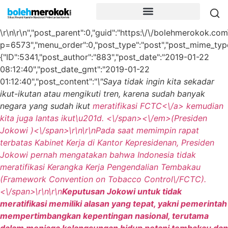
\r\n\r\n","post_parent":0,"guid":"https:\/\/bolehmerokok.com
p=6573","menu_order":0,"post_type":"post","post_mime_type":
{"ID":5341,"post_author":"883","post_date":"2019-01-22
08:12:40","post_date_gmt":"2019-01-22
01:12:40","post_content":"
\"Saya tidak ingin kita sekadar
ikut-ikutan atau mengikuti tren, karena sudah banyak
negara yang sudah ikut
meratifikasi FCTC<\/a> kemudian
kita juga lantas ikut\u201d. <\/span><\/em>
(Presiden
Jokowi )<\/span>\r\n\r\n
Pada saat memimpin rapat
terbatas Kabinet Kerja di Kantor Kepresidenan, Presiden
Jokowi pernah mengatakan bahwa Indonesia tidak
meratifikasi Kerangka Kerja Pengendalian Tembakau
(Framework Convention on Tobacco Control\/FCTC).
<\/span>\r\n\r\n
Keputusan Jokowi untuk tidak
meratifikasi memiliki alasan yang tepat, yakni pemerintah
mempertimbangkan kepentingan nasional, terutama