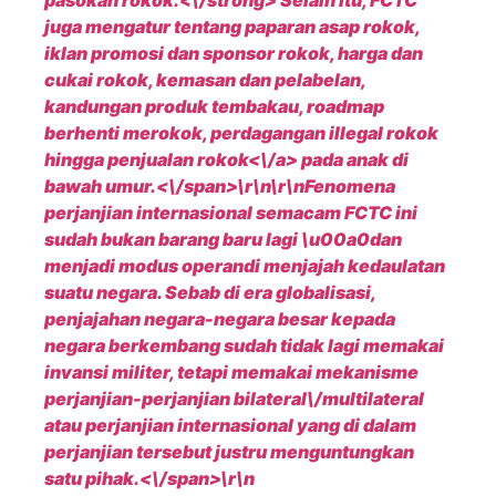
pasokan rokok.<\/strong> Selain itu, FCTC
juga mengatur tentang paparan asap rokok,
iklan promosi dan sponsor rokok, harga dan
cukai rokok, kemasan dan pelabelan,
kandungan produk tembakau, roadmap
berhenti merokok, perdagangan illegal rokok
hingga penjualan
rokok<\/a> pada anak di
bawah umur.<\/span>\r\n\r\n
Fenomena
perjanjian internasional semacam FCTC ini
sudah bukan barang baru lagi \u00a0dan
menjadi modus operandi menjajah kedaulatan
suatu negara. Sebab di era globalisasi,
penjajahan negara-negara besar kepada
negara berkembang sudah tidak lagi memakai
invansi militer, tetapi memakai mekanisme
perjanjian-perjanjian bilateral\/multilateral
atau perjanjian internasional yang di dalam
perjanjian tersebut justru menguntungkan
satu pihak.<\/span>\r\n