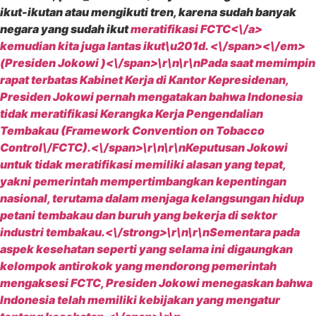
ikut-ikutan atau mengikuti tren, karena sudah banyak
negara yang sudah ikut
meratifikasi FCTC<\/a>
kemudian kita juga lantas ikut\u201d. <\/span><\/em>
(Presiden Jokowi )<\/span>\r\n\r\n
Pada saat memimpin
rapat terbatas Kabinet Kerja di Kantor Kepresidenan,
Presiden Jokowi pernah mengatakan bahwa Indonesia
tidak meratifikasi Kerangka Kerja Pengendalian
Tembakau (Framework Convention on Tobacco
Control\/FCTC).<\/span>\r\n\r\n
Keputusan Jokowi
untuk tidak meratifikasi memiliki alasan yang tepat,
yakni pemerintah mempertimbangkan kepentingan
nasional, terutama dalam menjaga kelangsungan hidup
petani tembakau dan buruh yang bekerja di sektor
industri tembakau.<\/strong>\r\n\r\n
Sementara pada
aspek kesehatan seperti yang selama ini digaungkan
kelompok antirokok yang mendorong pemerintah
mengaksesi FCTC, Presiden Jokowi menegaskan bahwa
Indonesia telah memiliki kebijakan yang mengatur