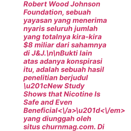
Robert Wood Johnson
Foundation, sebuah
yayasan yang menerima
nyaris seluruh jumlah
yang totalnya kira-kira
$8 miliar dari sahamnya
di J&J.\n\nBukti lain
atas adanya konspirasi
itu, adalah sebuah hasil
penelitian berjudul
\u201c
New Study
Shows that Nicotine Is
Safe and Even
Beneficial<\/a>\u201d<\/em>
yang diunggah oleh
situs churnmag.com. Di