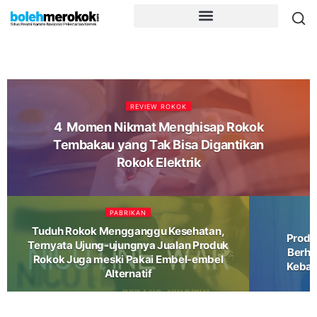
REVIEW ROKOK
4 Momen Nikmat Menghisap Rokok
Tembakau yang Tak Bisa Digantikan
Rokok Elektrik
PABRIKAN
Tuduh Rokok Mengganggu Kesehatan,
Produs
Ternyata Ujung-ujungnya Jualan Produk
Berhe
Rokok Juga meski Pakai Embel-embel
Kebaik
Alternatif