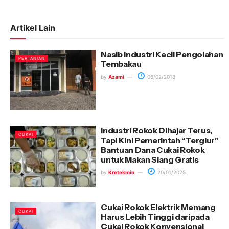
Artikel Lain
Nasib Industri Kecil Pengolahan
PERTANIAN
Tembakau
by
Azami
06/02/2018
Industri Rokok Dihajar Terus,
CUKAI
Tapi Kini Pemerintah “Tergiur”
Bantuan Dana Cukai Rokok
untuk Makan Siang Gratis
by
Kretekmin
20/01/2025
Cukai Rokok Elektrik Memang
CUKAI
Harus Lebih Tinggi daripada
Cukai Rokok Konvensional