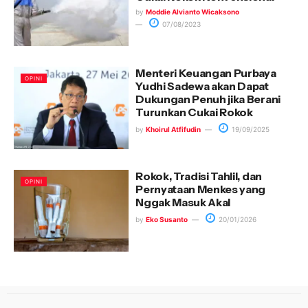
by
Moddie Alvianto Wicaksono
07/08/2023
Menteri Keuangan Purbaya
OPINI
Yudhi Sadewa akan Dapat
Dukungan Penuh jika Berani
Turunkan Cukai Rokok
by
Khoirul Atfifudin
19/09/2025
Rokok, Tradisi Tahlil, dan
OPINI
Pernyataan Menkes yang
Nggak Masuk Akal
by
Eko Susanto
20/01/2026