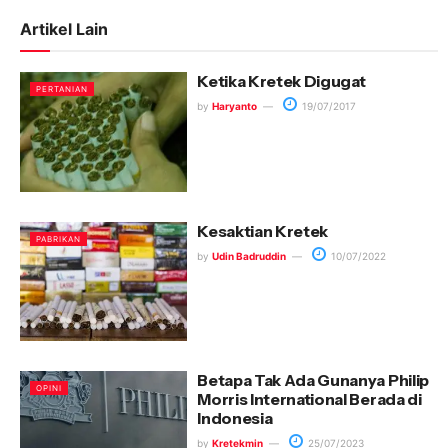
Artikel Lain
Ketika Kretek Digugat
PERTANIAN
by
Haryanto
19/07/2017
Kesaktian Kretek
PABRIKAN
by
Udin Badruddin
10/07/2022
Betapa Tak Ada Gunanya Philip
OPINI
Morris International Berada di
Indonesia
by
Kretekmin
25/07/2023