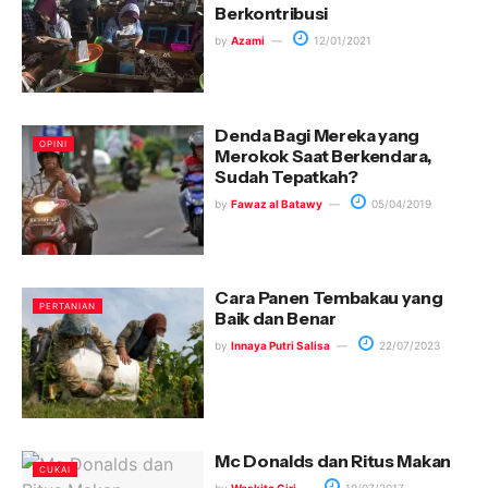
Berkontribusi
by
Azami
12/01/2021
Denda Bagi Mereka yang
OPINI
Merokok Saat Berkendara,
Sudah Tepatkah?
by
Fawaz al Batawy
05/04/2019
Cara Panen Tembakau yang
PERTANIAN
Baik dan Benar
by
Innaya Putri Salisa
22/07/2023
Mc Donalds dan Ritus Makan
CUKAI
by
Waskito Giri
19/07/2017