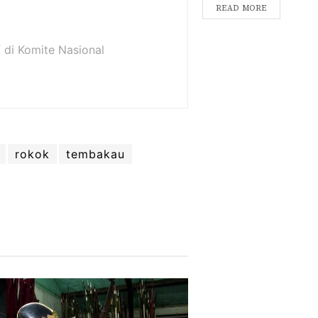
READ MORE
f di Komite Nasional
rokok
tembakau