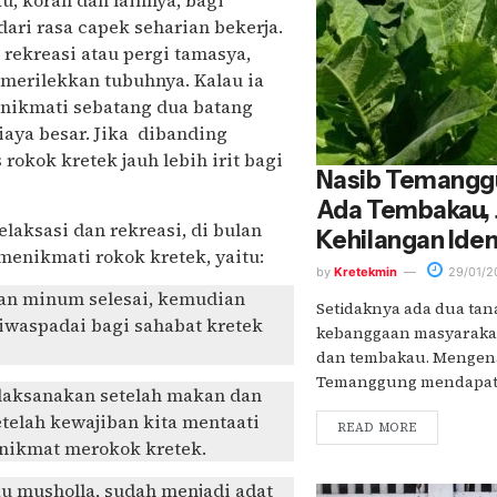
, koran dan lainnya, bagi
ari rasa capek seharian bekerja.
 rekreasi atau pergi tamasya,
merilekkan tubuhnya. Kalau ia
enikmati sebatang dua batang
aya besar. Jika dibanding
kok kretek jauh lebih irit bagi
Nasib Temanggu
Ada Tembakau, 
laksasi dan rekreasi, di bulan
Kehilangan Iden
enikmati rokok kretek, yaitu:
by
Kretekmin
29/01/2
 dan minum selesai, kemudian
Setidaknya ada dua ta
diwaspadai bagi sahabat kretek
kebanggaan masyaraka
dan tembakau. Mengena
Temanggung mendapat r
dilaksanakan setelah makan dan
etelah kewajiban kita mentaati
READ MORE
t nikmat merokok kretek.
tau musholla, sudah menjadi adat