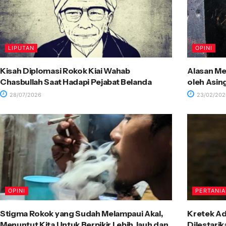
LIPUTAN
OPINI
Kisah Diplomasi Rokok Kiai Wahab
Alasan Me
Chasbullah Saat Hadapi Pejabat Belanda
oleh Asin
28/07/2026
23/02/202
OPINI
PERTANI
Stigma Rokok yang Sudah Melampaui Akal,
Kretek Ad
Menuntut Kita Untuk Berpikir Lebih Jauh dan
Dilestari