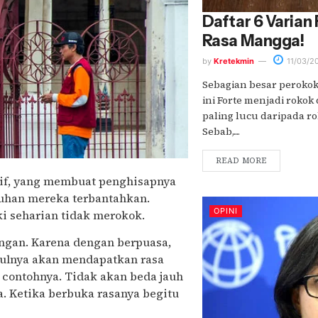
Daftar 6 Varian
Rasa Mangga!
by
Kretekmin
11/03/2
Sebagian besar perokok
ini Forte menjadi roko
paling lucu daripada 
Sebab,....
READ MORE
tif, yang membuat penghisapnya
duhan mereka terbantahkan.
OPINI
ki seharian tidak merokok.
angan. Karena dengan berpuasa,
tulnya akan mendapatkan rasa
 contohnya. Tidak akan beda jauh
. Ketika berbuka rasanya begitu