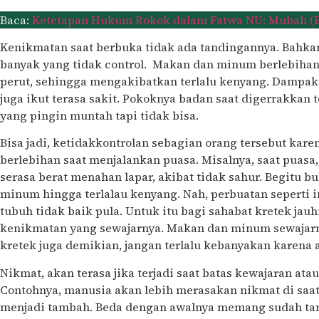
Baca:
Ketetapan Hukum Rokok dalam Fatwa NU: Mubah (B
Kenikmatan saat berbuka tidak ada tandingannya. Bahka
banyak yang tidak control. Makan dan minum berlebihan
perut, sehingga mengakibatkan terlalu kenyang. Dampakn
juga ikut terasa sakit. Pokoknya badan saat digerrakkan 
yang pingin muntah tapi tidak bisa.
Bisa jadi, ketidakkontrolan sebagian orang tersebut kar
berlebihan saat menjalankan puasa. Misalnya, saat puasa
serasa berat menahan lapar, akibat tidak sahur. Begitu 
minum hingga terlalau kenyang. Nah, perbuatan seperti 
tubuh tidak baik pula. Untuk itu bagi sahabat kretek jau
kenikmatan yang sewajarnya. Makan dan minum sewajarn
kretek juga demikian, jangan terlalu kebanyakan karena
Nikmat, akan terasa jika terjadi saat batas kewajaran at
Contohnya, manusia akan lebih merasakan nikmat di sa
menjadi tambah. Beda dengan awalnya memang sudah ta