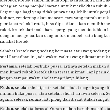
Merokok kretek sambil minum kopi atau sambil baca buku
sebagian orang menjadi sarana untuk merilekkan tubuh, d
Begitu juga bagi yang tidak punya uang lebih untuk pergi
kuliner, cenderung akan mencari cara yang murah untuk 
penikmat rokok kretek, bisa dipastikan akan memilih m
rokok kretek dari pada harus pergi yang membutuhkan bi
dengan mengeluarkan uang untuk membeli satu bungkus ro
sahabat kretek.
Sahabat kretek yang sedang berpuasa atau yang sedang re
suci Ramadhan ini, ada waktu-waktu yang nikmat untuk m
Pertama
, setelah berbuka puasa, artinya setelah makan
menikmati rokok kretek akan terasa nikmat. Tapi perlu 
jangan sampai waktu sholat magribnya hilang.
Kedua
, setelah sholat, baik setelah sholat magrib yang 
minum buka puasa, atau setelah sholat tarawih selesai. S
agama selesai, serasa hati plong dan disaat itulah sanga
Ketiga
, setelah tadarus al-Quran malam hari di masjid a