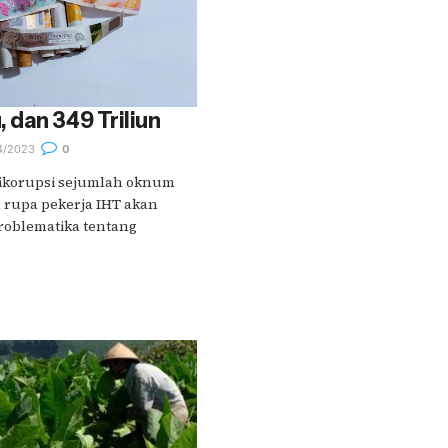
dan 349 Triliun
4/2023
0
dikorupsi sejumlah oknum
 rupa pekerja IHT akan
roblematika tentang