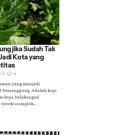
ng jika Sudah Tak
Jadi Kota yang
titas
025
0
naman yang menjadi
t Temanggung. Adalah kopi
i kopi, belakangan
ezeki nomplok....