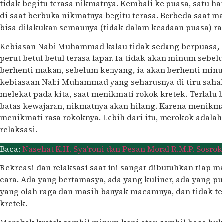
tidak begitu terasa nikmatnya. Kembali ke puasa, satu h
di saat berbuka nikmatnya begitu terasa. Berbeda saat 
bisa dilakukan semaunya (tidak dalam keadaan puasa) ra
Kebiasan Nabi Muhammad kalau tidak sedang berpuasa, 
perut betul betul terasa lapar. Ia tidak akan minum sebel
berhenti makan, sebelum kenyang, ia akan berhenti minu
kebiasaan Nabi Muhammad yang seharusnya di tiru sahab
melekat pada kita, saat menikmati rokok kretek. Terlal
batas kewajaran, nikmatnya akan hilang. Karena menikm
menikmati rasa rokoknya. Lebih dari itu, merokok adalah
relaksasi.
Baca:
Nasehat K.H. Sya’roni dan Pesan Moral R.M.P. Sosr
Rekreasi dan relaksasi saat ini sangat dibutuhkan tia
cara. Ada yang bertamasya, ada yang kuliner, ada yang put
yang olah raga dan masih banyak macamnya, dan tidak te
kretek.