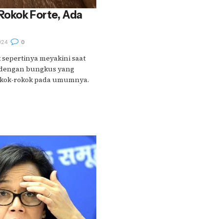
 Rokok Forte, Ada
024
0
 sepertinya meyakini saat
k dengan bungkus yang
rokok-rokok pada umumnya.