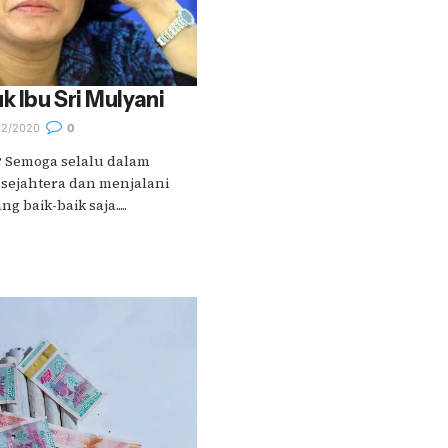
k Ibu Sri Mulyani
12/2020
0
r? Semoga selalu dalam
 sejahtera dan menjalani
 baik-baik saja.....