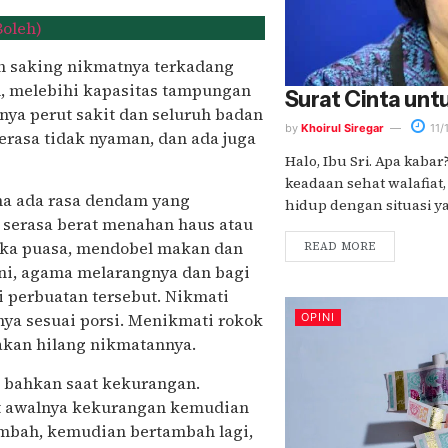
oleh)
n saking nikmatnya terkadang
, melebihi kapasitas tampungan
Surat Cinta untu
ya perut sakit dan seluruh badan
by
Khoirul Siregar
11/
terasa tidak nyaman, dan ada juga
Halo, Ibu Sri. Apa kaba
keadaan sehat walafiat,
ena ada rasa dendam yang
hidup dengan situasi yang
, serasa berat menahan haus atau
buka puasa, mendobel makan dan
READ MORE
ini, agama melarangnya dan bagi
hi perbuatan tersebut. Nikmati
ya sesuai porsi. Menikmati rokok
OPINI
 akan hilang nikmatannya.
au bahkan saat kekurangan.
at awalnya kekurangan kemudian
mbah, kemudian bertambah lagi,