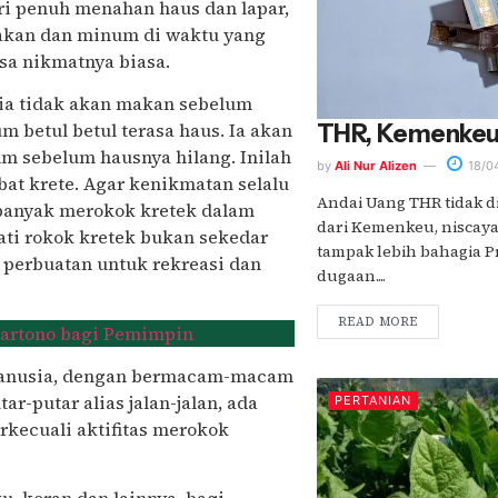
ari penuh menahan haus dan lapar,
makan dan minum di waktu yang
sa nikmatnya biasa.
ia tidak akan makan sebelum
um betul betul terasa haus. Ia akan
THR, Kemenkeu, 
m sebelum hausnya hilang. Inilah
by
Ali Nur Alizen
18/0
at krete. Agar kenikmatan selalu
Andai Uang THR tidak 
u banyak merokok kretek dalam
dari Kemenkeu, niscaya
ati rokok kretek bukan sekedar
tampak lebih bahagia P
 perbuatan untuk rekreasi dan
dugaan....
READ MORE
okartono bagi Pemimpin
p manusia, dengan bermacam-macam
ar-putar alias jalan-jalan, ada
PERTANIAN
rkecuali aktifitas merokok