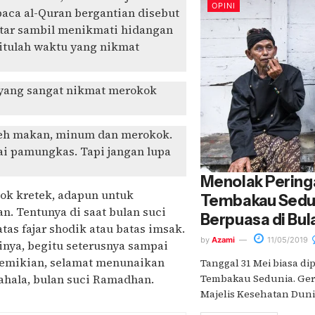
OPINI
baca al-Quran bergantian disebut
entar sambil menikmati hidangan
itulah waktu yang nikmat
u yang sangat nikmat merokok
oleh makan, minum dan merokok.
i pamungkas. Tapi jangan lupa
Menolak Pering
ok kretek, adapun untuk
Tembakau Sedu
n. Tentunya di saat bulan suci
Berpuasa di Bu
as fajar shodik atau batas imsak.
by
Azami
11/05/2019
inya, begitu seterusnya sampai
 Demikian, selamat menunaikan
Tanggal 31 Mei biasa di
ahala, bulan suci Ramadhan.
Tembakau Sedunia. Gera
Majelis Kesehatan Dunia