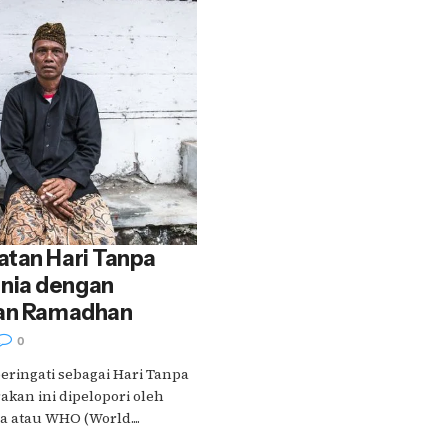
atan Hari Tanpa
nia dengan
lan Ramadhan
0
peringati sebagai Hari Tanpa
kan ini dipelopori oleh
 atau WHO (World....