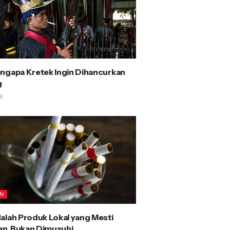
ngapa Kretek Ingin Dihancurkan
g
6
AN
alah Produk Lokal yang Mesti
kan, Bukan Dimusuhi