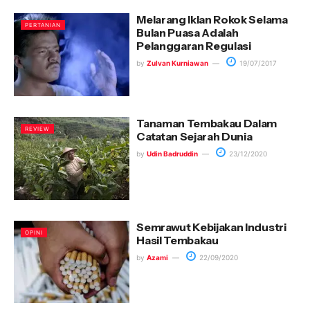
Melarang Iklan Rokok Selama
PERTANIAN
Bulan Puasa Adalah
Pelanggaran Regulasi
by
Zulvan Kurniawan
19/07/2017
Tanaman Tembakau Dalam
REVIEW
Catatan Sejarah Dunia
by
Udin Badruddin
23/12/2020
Semrawut Kebijakan Industri
OPINI
Hasil Tembakau
by
Azami
22/09/2020