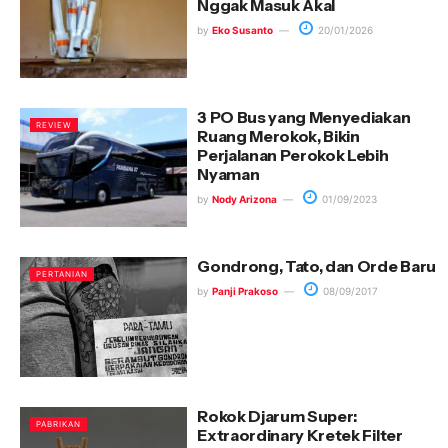
Nggak Masuk Akal
by
Eko Susanto
20/01/2026
3 PO Bus yang Menyediakan
REVIEW
Ruang Merokok, Bikin
Perjalanan Perokok Lebih
Nyaman
by
Nody Arizona
01/09/2023
Gondrong, Tato, dan Orde Baru
PERTANIAN
by
Panji Prakoso
08/09/2017
Rokok Djarum Super:
PABRIKAN
Extraordinary Kretek Filter