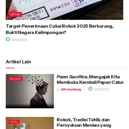
OPINI
Target Penerimaan Cukai Rokok 2025 Berkurang,
Bukti Negara Kelimpungan?
05/12/2024
Artikel Lain
Pawn Sacrifice
, Mengajak Kita
REVIEW
Membuka Kembali Papan Catur
by
Alfa Gumilang
19/07/2017
Rokok, Tradisi Tahlil, dan
OPINI
Pernyataan Menkes yang