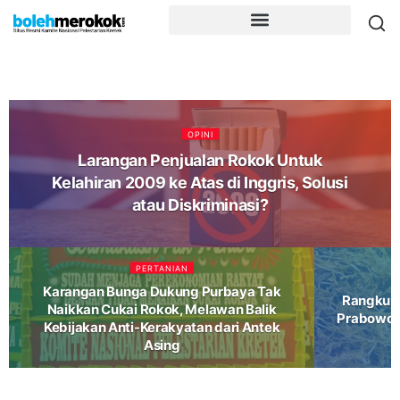
OPINI
Larangan Penjualan Rokok Untuk
Kelahiran 2009 ke Atas di Inggris, Solusi
atau Diskriminasi?
PERTANIAN
Karangan Bunga Dukung Purbaya Tak
Rangkuma
Naikkan Cukai Rokok, Melawan Balik
Prabowo y
Kebijakan Anti-Kerakyatan dari Antek
Asing