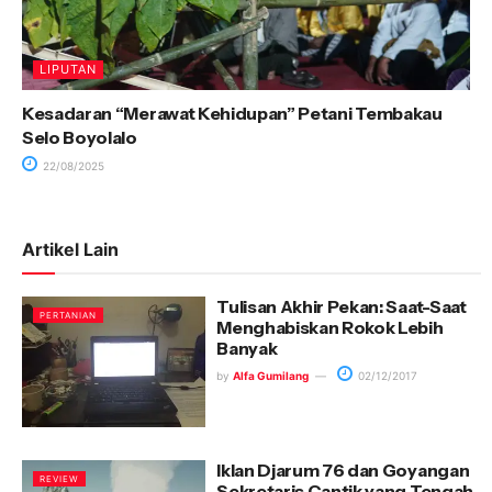
LIPUTAN
Kesadaran “Merawat Kehidupan” Petani Tembakau
Selo Boyolalo
22/08/2025
Artikel Lain
Tulisan Akhir Pekan: Saat-Saat
PERTANIAN
Menghabiskan Rokok Lebih
Banyak
by
Alfa Gumilang
02/12/2017
Iklan Djarum 76 dan Goyangan
REVIEW
Sekretaris Cantik yang Tengah