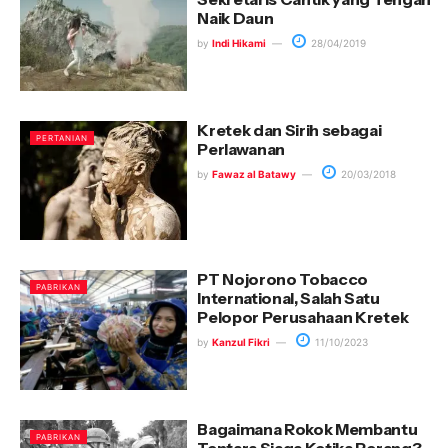
Naik Daun
by
Indi Hikami
28/04/2019
Kretek dan Sirih sebagai
PERTANIAN
Perlawanan
by
Fawaz al Batawy
20/03/2018
PT Nojorono Tobacco
PABRIKAN
International, Salah Satu
Pelopor Perusahaan Kretek
by
Kanzul Fikri
11/10/2023
Bagaimana Rokok Membantu
PABRIKAN
Tentara Siaga Ketika Perang?