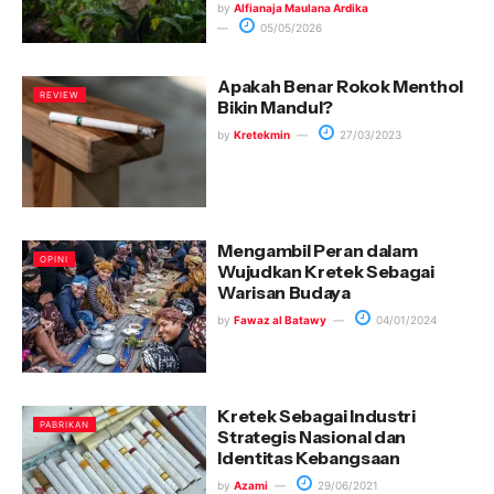
by
Alfianaja Maulana Ardika
05/05/2026
Apakah Benar Rokok Menthol
REVIEW
Bikin Mandul?
by
Kretekmin
27/03/2023
Mengambil Peran dalam
OPINI
Wujudkan Kretek Sebagai
Warisan Budaya
by
Fawaz al Batawy
04/01/2024
Kretek Sebagai Industri
PABRIKAN
Strategis Nasional dan
Identitas Kebangsaan
by
Azami
29/06/2021