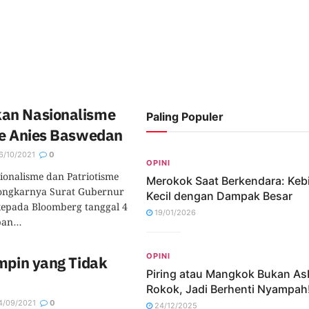
an Nasionalisme
Paling Populer
me Anies Baswedan
6/10/2021
0
OPINI
onalisme dan Patriotisme
Merokok Saat Berkendara: Keb
ongkarnya Surat Gubernur
Kecil dengan Dampak Besar
epada Bloomberg tanggal 4
19/01/2026
an...
OPINI
mpin yang Tidak
Piring atau Mangkok Bukan As
Rokok, Jadi Berhenti Nyampah
/09/2021
0
24/12/2025