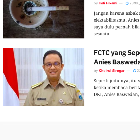
by
Indi Hikami
23/06
Jangan karena asbak 
elektabilitasmu, Anie
saya dulu pernah bil
sesuatu...
FCTC yang Sep
Anies Baswed
by
Khoirul Siregar
22
Seperti judulnya, itu 
ketika membaca berit
DKI, Anies Baswedan,