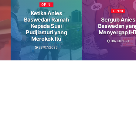
OPINI
OPINI
Ketika Anies
Baswedan Ramah
Sergub Anies
Kepada Susi
Baswedan yan
Pudjiastuti yang
Menyergap IH
Merokok Itu
08/10/2021
28/07/2023