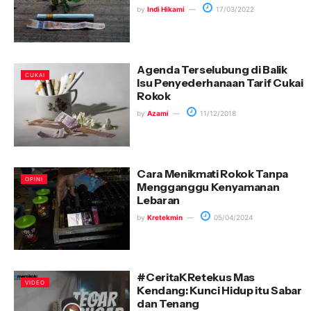
by
Indi Hikami
17/03/2022
Agenda Terselubung di Balik
CUKAI
Isu Penyederhanaan Tarif Cukai
Rokok
by
Azami
11/12/2018
Cara Menikmati Rokok Tanpa
OPINI
Mengganggu Kenyamanan
Lebaran
by
Kretekmin
05/04/2024
#CeritaKRetekus Mas
VIDEO
Kendang: Kunci Hidup itu Sabar
dan Tenang