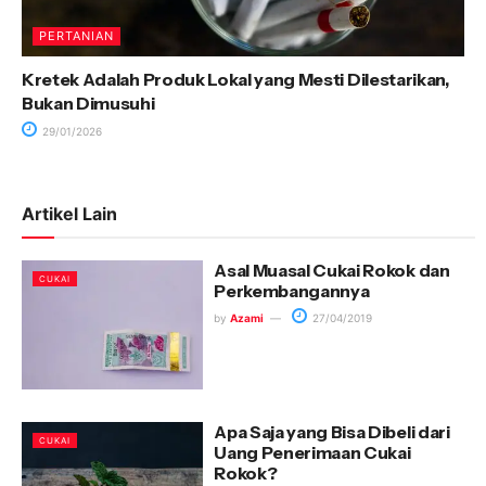
PERTANIAN
Kretek Adalah Produk Lokal yang Mesti Dilestarikan,
Bukan Dimusuhi
29/01/2026
Artikel Lain
Asal Muasal Cukai Rokok dan
CUKAI
Perkembangannya
by
Azami
27/04/2019
Apa Saja yang Bisa Dibeli dari
CUKAI
Uang Penerimaan Cukai
Rokok?