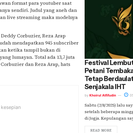
awan format para youtuber saat
anya sendiri. Judul yang aneh dan
kan live streaming maka modelnya
h Deddy Corbuzier, Reza Arap
 sudah mendapatkan 945 subscriber
an ketika tampil bukan di
ang lumayan. Total ada 13,7 juta
Festival Lembut
 Corbuzier dan Reza Arap, hats
Petani Tembak
Tetap Berdaulat
Senjakala IHT
by
Khoirul Atfifudin
05
Sabtu (2/8/2025) lalu 
 kesepian
setelah beberapa ming
di Jogja. Kepulangan saya
READ MORE