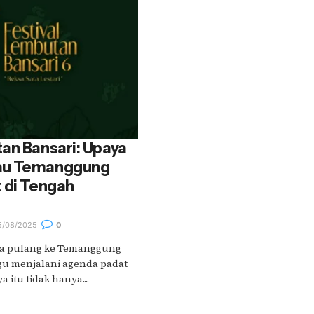
an Bansari: Upaya
au Temanggung
 di Tengah
/08/2025
0
saya pulang ke Temanggung
gu menjalani agenda padat
 itu tidak hanya....