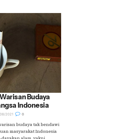
 Warisan Budaya
angsa Indonesia
08/2021
0
warisan budaya tak bendawi
huan masyarakat Indonesia
dayakan alam, yakni