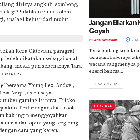
bilang dirinya angkuh, sombong,
a lagi? Silahkan isi di kolom
i, apalagi keluar dari mulut
Jangan Biarkan
Goyah
by
Ade Setiawan
20/0
elekan Reza Oktovian, paragraf
Tema tentang kretek da
terutama beberapa tah
rap boleh dikatakan sebagai salah
wacana yang menyita pe
bang, meski pun sebenarnya Tara
energi bangsa,....
im wrong.
READ MORE
g’ bersama Young Lex, Andovi,
Reza Arap. Justru saya
outuber gaming lainnya, Ericko
PABRIKAN
 akun. Pertarungan dua sosok
 Lim bak ingin menggoyahkan
a masa dan opini yang tergiring
dengan cara yang keren.