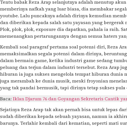
Tentu babak Reza Arap selanjutnya adalah menutup akun
memberinya nafkah yang luar biasa, dia membakar segal
youtube. Lalu puncaknya adalah dirinya kemudian memb
dan diberikan kepada salah satu yayasan yang bergerak 
Plok, plok, plok, exposure dia dapatkan, pahala ia raih. 
memenangkan pertarungannya dengan semua haters yang
Kembali soal paragraf pertama soal potensi diri, Reza A
memaksimalkan segala potensi dalam dirinya, beruntungl
dalam bermain game, ketika industri game sedang tumbu
peluang dan terjun dalam industri tersebut. Reza Arap jug
hiburan ia juga sukses mengelola tempat hiburan dunia mal
juga merambah ke dunia musik, meski froyonian menelan
yang tak pandai bermusik, tapi dirinya tetap sukses pula 
Baca:
Iklan Djarum 76 dan Goyangan Sekretaris Cantik y
Sejatinya Reza Arap tak akan pernah bisa untuk lepas da
sudah diberikan kepada sebuah yayasan, namun ia akhi
barunya. Terlahir kembali dari kematian, seperti mati sur