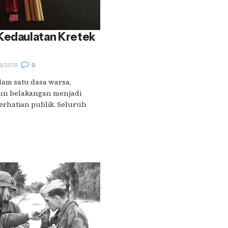
 Kedaulatan Kretek
8/2019
0
lam satu dasa warsa,
un belakangan menjadi
rhatian publik. Seluruh