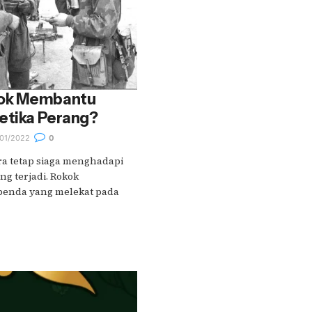
ok Membantu
etika Perang?
01/2022
0
a tetap siaga menghadapi
g terjadi. Rokok
benda yang melekat pada