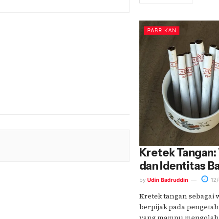
PABRIKAN
Kretek Tangan:
dan Identitas B
by
Udin Badruddin
12/
Kretek tangan sebagai 
berpijak pada pengeta
yang mampu mengolah-