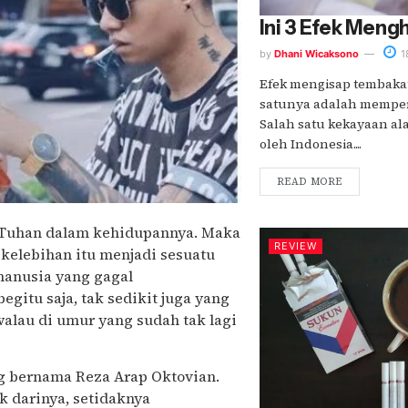
Ini 3 Efek Men
by
Dhani Wicaksono
1
Efek mengisap tembakau
satunya adalah memper
Salah satu kekayaan al
oleh Indonesia....
READ MORE
h Tuhan dalam kehidupannya. Maka
REVIEW
elebihan itu menjadi sesuatu
manusia yang gagal
gitu saja, tak sedikit juga yang
lau di umur yang sudah tak lagi
g bernama Reza Arap Oktovian.
k darinya, setidaknya