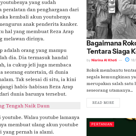
 youtubenya yang sudah
a peralatan dan penghargaan dari
uka kembali akun youtubenya
mengurus anak penderita kanker.
Satu hal yang membuat Reza Arap
 melawan dirinya.
Bagaimana Rok
rap adalah orang yang mampu
Tentara Siaga K
ah dia. Dia termasuk handal
by
Nisrina Al Khoti
18/
h, ia cukup jeli juga membaca
Rokok membantu tentar
a seorang entertain, di dunia
segala kemungkinan yan
am. Tak selesai di situ, ia kini
merupakan salah satu 
jangi habis-habisan Reza Arap
seseorang utamanya....
dari dunia barunya tersebut.
READ MORE
ang Tengah Naik Daun
ri youtube. Walau youtube lamanya
rnya membuat ulang akun youtube
PERTANIAN
i yang pernah ia alami.