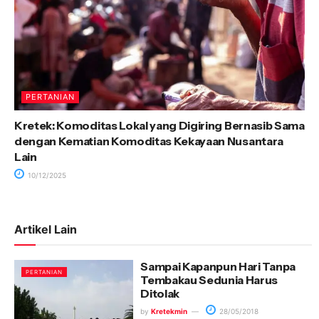
PERTANIAN
Kretek: Komoditas Lokal yang Digiring Bernasib Sama
dengan Kematian Komoditas Kekayaan Nusantara
Lain
10/12/2025
Artikel Lain
Sampai Kapanpun Hari Tanpa
PERTANIAN
Tembakau Sedunia Harus
Ditolak
by
Kretekmin
28/05/2018