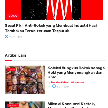
CUKAI
Sesat Pikir Anti-Rokok yang Membuat Industri Hasil
Tembakau Terus-terusan Terpuruk
20/11/2025
Artikel Lain
Koleksi Bungkus Rokok sebagai
OPINI
Hobi yang Menyenangkan dan
Unik
by
Moddie Alvianto Wicaksono
11/11/2024
Milenial Konsumsi Kretek,
REVIEW