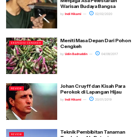
Menjaga Asa Pelestarian
Warisan Budaya Bangsa
by
Indi Hikami
02/02/2020
Meniti Masa Depan Dari Pohon
EKSPEDISI CENGKEH
Cengkeh
by
Udin Badruddin
04/09/2017
Johan Cruyff dan Kisah Para
REVIEW
Perokok di Lapangan Hijau
by
Indi Hikami
20/01/2019
Teknik Pembibitan Tanaman
REVIEW