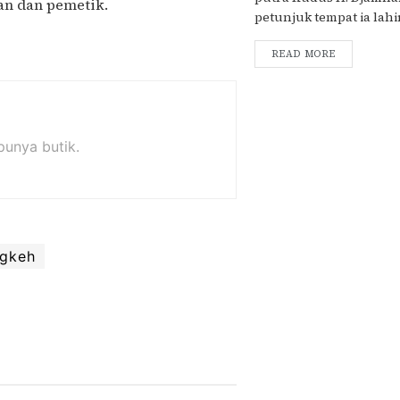
han dan pemetik.
petunjuk tempat ia lahi
READ MORE
 punya butik.
ngkeh