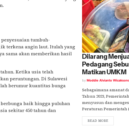
n.
 penyesuaian tumbuh-
ik terkena angin laut. Itulah yang
nya sama akan memberikan hasil
Dilarang Menjua
Pedagang Sebut
Matikan UMKM
tahun. Ketika usia telah
kan peruntungan. Di Sulawesi
by
Moddie Alvianto Wicakson
elah berumur kuantitas bunga
Sebagaimana amanat da
Tahun 2023, Pemerinta
menyusun dan menges
a berbunga baik hingga puluhan
Peraturan Pemerintah (R
sia sekitar 450 tahun dan
READ MORE