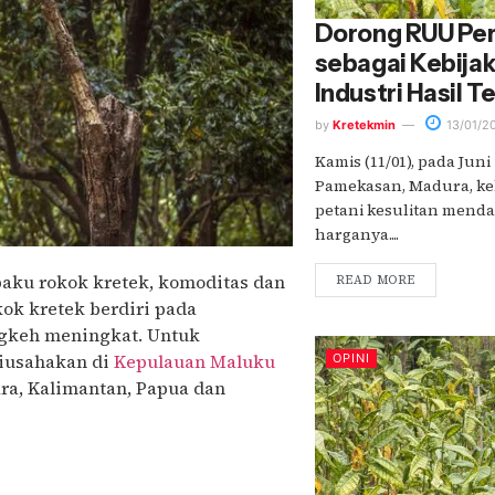
Dorong RUU Pe
sebagai Kebijak
Industri Hasil 
by
Kretekmin
13/01/2
Kamis (11/01), pada Juni
Pamekasan, Madura, ke
petani kesulitan menda
harganya....
aku rokok kretek, komoditas dan
READ MORE
ok kretek berdiri pada
gkeh meningkat. Untuk
diusahakan di
Kepulauan Maluku
OPINI
ara, Kalimantan, Papua dan