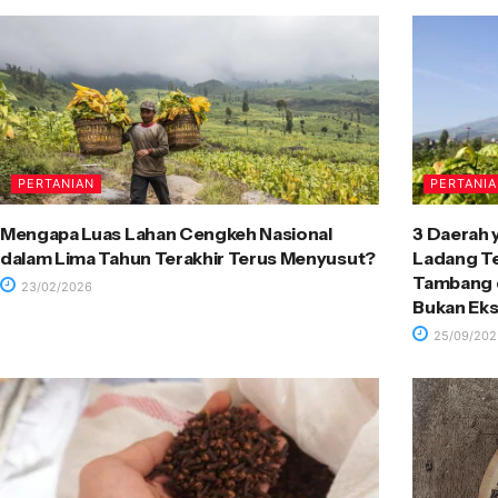
PERTANIAN
PERTANI
Mengapa Luas Lahan Cengkeh Nasional
3 Daerah 
dalam Lima Tahun Terakhir Terus Menyusut?
Ladang T
Tambang d
23/02/2026
Bukan Eks
25/09/202