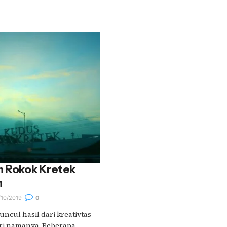
n Rokok Kretek
n
10/2019
0
ncul hasil dari kreativtas
ri namanya. Beberapa