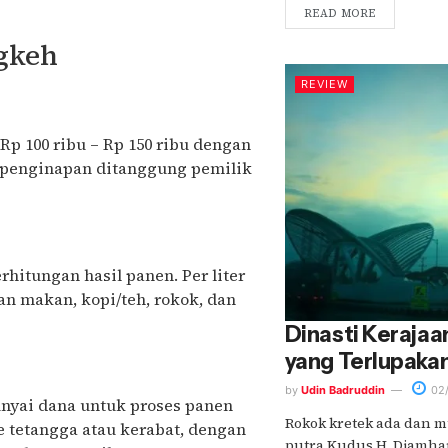
READ MORE
gkeh
REVIEW
p 100 ribu – Rp 150 ribu dengan
n penginapan ditanggung pemilik
rhitungan hasil panen. Per liter
n makan, kopi/teh, rokok, dan
Dinasti Kerajaa
yang Terlupaka
by
Udin Badruddin
02/
unyai dana untuk proses panen
Rokok kretek ada dan mu
e tetangga atau kerabat, dengan
putra Kudus H. Djamha