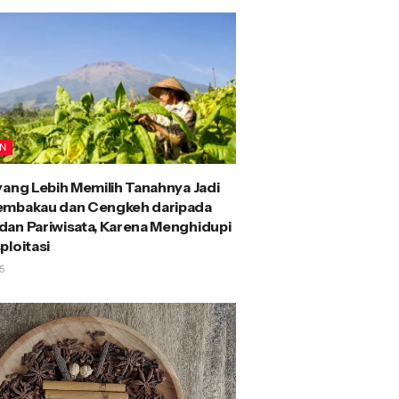
AN
yang Lebih Memilih Tanahnya Jadi
embakau dan Cengkeh daripada
an Pariwisata, Karena Menghidupi
ploitasi
5