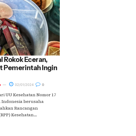
l Rokok Eceran,
 Pemerintah Ingin
o
02/01/2024
0
ri UU Kesehatan Nomor 17
h Indonesia berusaha
ahkan Rancangan
PP) Kesehatan.....