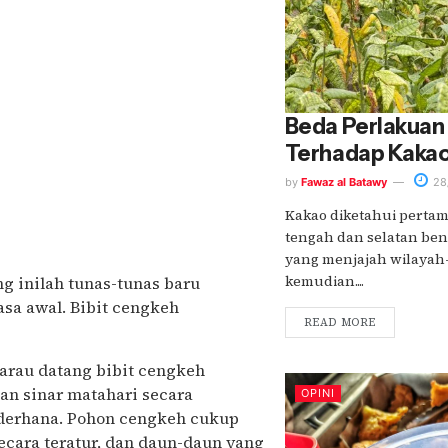
Beda Perlakuan
Terhadap Kaka
by
Fawaz al Batawy
28
Kakao diketahui pertam
tengah dan selatan be
yang menjajah wilayah-
kemudian....
g inilah tunas-tunas baru
sa awal. Bibit cengkeh
READ MORE
marau datang bibit cengkeh
tan sinar matahari secara
OPINI
sederhana. Pohon cengkeh cukup
ecara teratur, dan daun-daun yang