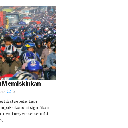
tu Memiskinkan
017
0
rlihat sepele. Tapi
ampak ekonomi signifikan
a. Demi target memenuhi
...