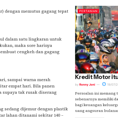
ur) dengan memutus gagang tepat
PERTANIAN
l dalam satu lingkaran untuk
akukan, maka sore harinya
 membuat cengkeh dan gagang
Kredit Motor i
ari, sampai warna merah
by
Ronny Joni
19/07/2
tar empat hari. Bila panen
a supaya tak rusak diserang
Persoalan ini memang te
sebenarnya memiliki d
bagi keuangan keluarg
g sedang dijemur dengan plastik
uang angsuran bulanan,.
r lahan ditanami sekitar 140 –