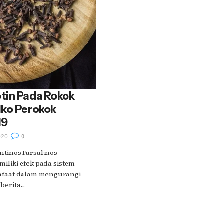
tin Pada Rokok
iko Perokok
19
020
0
ntinos Farsalinos
iliki efek pada sistem
nfaat dalam mengurangi
erita....