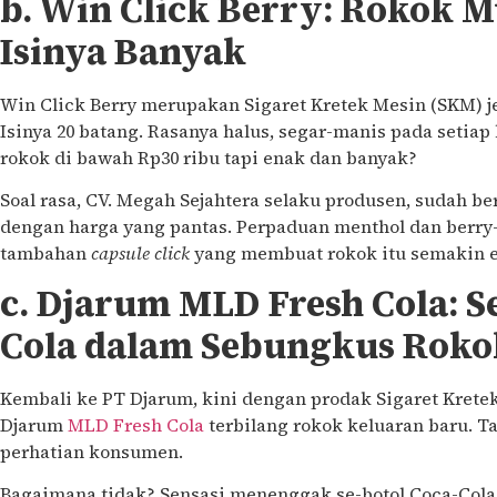
b. Win Click Berry: Rokok M
Isinya Banyak
Win Click Berry merupakan Sigaret Kretek Mesin (SKM) je
Isinya 20 batang. Rasanya halus, segar-manis pada setiap
rokok di bawah Rp30 ribu tapi enak dan banyak?
Soal rasa, CV. Megah Sejahtera selaku produsen, sudah b
dengan harga yang pantas. Perpaduan menthol dan berry-
tambahan
capsule click
yang membuat rokok itu semakin e
c. Djarum MLD Fresh Cola: S
Cola dalam Sebungkus Roko
Kembali ke PT Djarum, kini dengan prodak Sigaret Kretek
Djarum
MLD Fresh Cola
terbilang rokok keluaran baru. T
perhatian konsumen.
Bagaimana tidak? Sensasi menenggak se-botol Coca-Cola