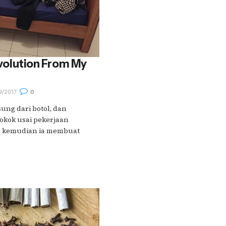
Revolution From My
9/2017
0
sung dari botol, dan
okok usai pekerjaan
u kemudian ia membuat