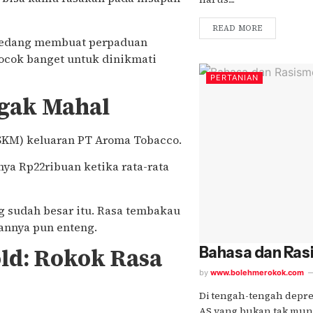
READ MORE
 sedang membuat perpaduan
ocok banget untuk dinikmati
PERTANIAN
ggak Mahal
SKM) keluaran PT Aroma Tobacco.
nya Rp22ribuan ketika rata-rata
ng sudah besar itu. Rasa tembakau
kannya pun enteng.
ld: Rokok Rasa
Bahasa dan Ra
by
www.bolehmerokok.com
Di tengah-tengah depre
AS yang bukan tak mun