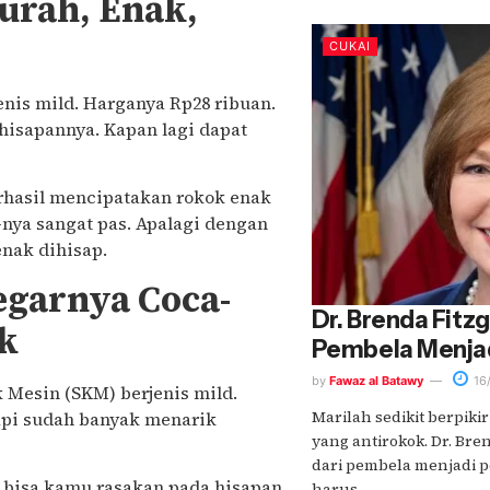
urah, Enak,
CUKAI
nis mild. Harganya Rp28 ribuan.
 hisapannya. Kapan lagi dapat
erhasil mencipatakan rokok enak
nya sangat pas. Apalagi dengan
nak dihisap.
egarnya Coca-
Dr. Brenda Fitzg
k
Pembela Menja
by
Fawaz al Batawy
16
 Mesin (SKM) berjenis mild.
Marilah sedikit berpiki
api sudah banyak menarik
yang antirokok. Dr. Bre
dari pembela menjadi p
 bisa kamu rasakan pada hisapan
harus....