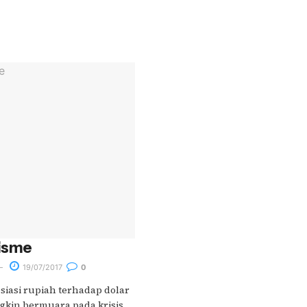
sisme
19/07/2017
0
siasi rupiah terhadap dolar
gkin bermuara pada krisis