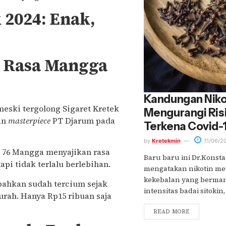
2024: Enak,
k Rasa Mangga
Kandungan Niko
eski tergolong Sigaret Kretek
Mengurangi Ris
an
masterpiece
PT Djarum pada
Terkena Covid-
by
Kretekmin
11/06/2
m 76 Mangga menyajikan rasa
Baru baru ini Dr.Konsta
pi tidak terlalu berlebihan.
mengatakan nikotin mem
kekebalan yang berma
ahkan sudah tercium sejak
intensitas badai sitokin, b
urah. Hanya Rp15 ribuan saja
READ MORE