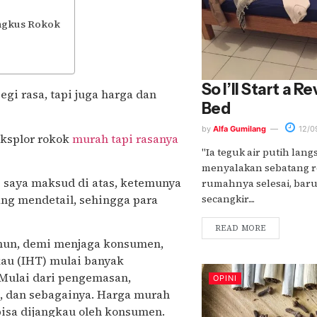
ungkus Rokok
So I’ll Start a 
gi rasa, tapi juga harga dan
Bed
by
Alfa Gumilang
12/0
eksplor rokok
murah tapi rasanya
"Ia teguk air putih lang
menyalakan sebatang r
g saya maksud di atas, ketemunya
rumahnya selesai, bar
ang mendetail, sehingga para
secangkir....
READ MORE
amun, demi menjaga konsumen,
kau (IHT) mulai banyak
Mulai dari pengemasan,
OPINI
, dan sebagainya. Harga murah
bisa dijangkau oleh konsumen.