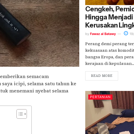
Cengkeh, Pemicu
Hingga Menjad
Kerusakan Ling
by
Fawaz al Batawy
19
Perang demi perang ter
kekuasaan atas komodi
bangsa Eropa, dan pera
kerajaan di kepulauan...
n memberikan semacam
READ MORE
saya icipi, selama satu tahun ke
untuk menemani nyebat selama
PERTANIAN