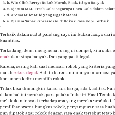
b. Win Click Berry: Rokok Murah, Enak, Isinya Banyak
c. Djarum MLD Fresh Cola: Segarnya Coca-Cola dalam Seb
d. Aroma Mile: Mild yang Nggak Mahal
e. Djarum Super Espresso Gold: Rokok Rasa Kopi Terbaik
Terbaik dalam sudut pandang saya ini bukan hanya dari se
kuantitas.
Terkadang, demi menghemat uang di dompet, kita suka 
enak
dan isinya banyak. Dan yang pasti legal.
Karena, sering kali saat mencari rokok yang kriteria yan
malah
rokok ilegal
. Hal itu karena minimnya informasi y
konsumen keliru memilih rokok.
Tidak bisa dimungkiri kalau ada harga, ada kualitas. N
dalam hal ini perokok, para pelaku Industri Hasil Temba
melakukan inovasi terhadap apa yang mereka produksi. 
pemilihan warna bungkus rokok, penyampuran rasa buah
pun dipatok agar rokok dengan rasa enak tersebut tetap 