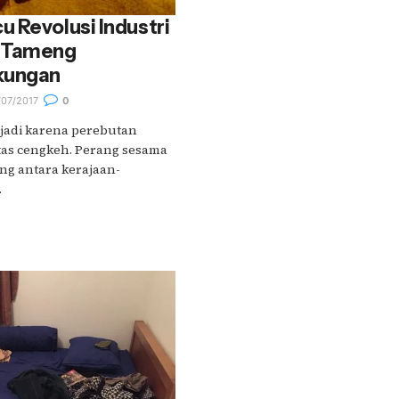
 Revolusi Industri
i Tameng
kungan
/07/2017
0
jadi karena perebutan
tas cengkeh. Perang sesama
ng antara kerajaan-
.