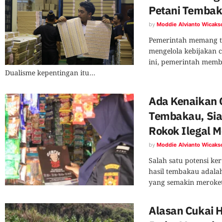
Petani Temba
by
Moddie Alvianto Wicaks
Pemerintah memang t
mengelola kebijakan c
ini, pemerintah mem
Dualisme kepentingan itu...
Ada Kenaikan 
Tembakau, Sia
Rokok Ilegal M
by
Moddie Alvianto Wicaks
Salah satu potensi ke
hasil tembakau adalah
yang semakin meroket.
Alasan Cukai 