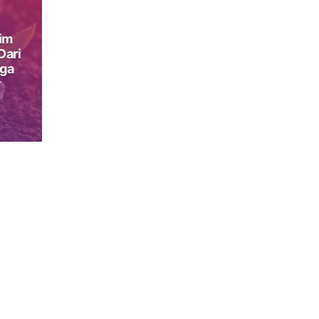
sim
Dari
ga
r