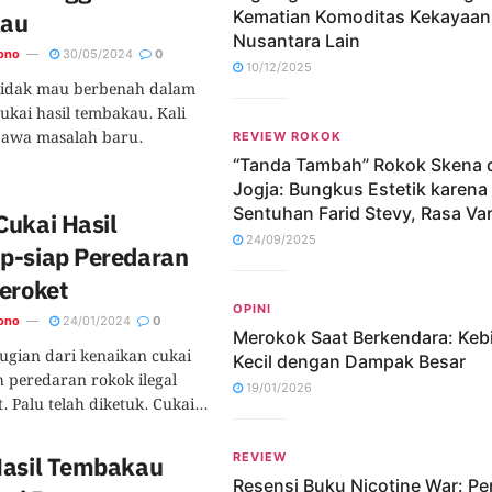
Kematian Komoditas Kekayaan
kau
Nusantara Lain
ono
30/05/2024
0
10/12/2025
idak mau berbenah dalam
ukai hasil tembakau. Kali
bawa masalah baru.
REVIEW ROKOK
“Tanda Tambah” Rokok Skena d
Jogja: Bungkus Estetik karena
Sentuhan Farid Stevy, Rasa Vari
Cukai Hasil
24/09/2025
p-siap Peredaran
eroket
OPINI
ono
24/01/2024
0
Merokok Saat Berkendara: Keb
rugian dari kenaikan cukai
Kecil dengan Dampak Besar
 peredaran rokok ilegal
19/01/2026
 Palu telah diketuk. Cukai...
REVIEW
Hasil Tembakau
Resensi Buku Nicotine War: Pe