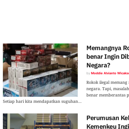
Memangnya Rok
benar Ingin Di
Negara?
by
Moddie Alvianto Wicaks
Rokok ilegal memang
negara. Tapi, masala
benar memberantas pe
Setiap hari kita mendapatkan suguhan...
Perumusan Keb
Kemenkeu Ingi