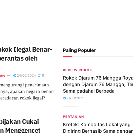
ok Ilegal Benar-
Paling Populer
berantas oleh
REVIEW ROKOK
ono
24/06/2024
0
Rokok Djarum 76 Mangga Roya
dengan Djarum 76 Mangga, Ter
 mengurangi penerimaan
Sama padahal Berbeda
hnya, apakah negara benar-
redaran rokok ilegal?
21/10/2025
PERTANIAN
ijakan Cukai
Kretek: Komoditas Lokal yang
n Menggencet
Digiring Bernasib Sama denga