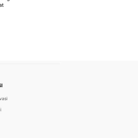
at
I
vasi
i