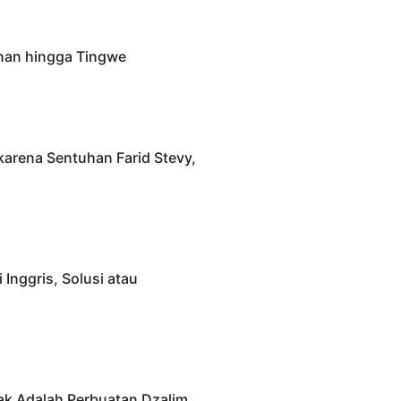
anan hingga Tingwe
karena Sentuhan Farid Stevy,
Inggris, Solusi atau
k Adalah Perbuatan Dzalim