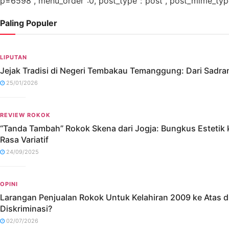
p=6598","menu_order":0,"post_type":"post","post_mime_type":"
Paling Populer
LIPUTAN
Jejak Tradisi di Negeri Tembakau Temanggung: Dari Sadr
25/01/2026
REVIEW ROKOK
“Tanda Tambah” Rokok Skena dari Jogja: Bungkus Estetik 
Rasa Variatif
24/09/2025
OPINI
Larangan Penjualan Rokok Untuk Kelahiran 2009 ke Atas di 
Diskriminasi?
02/07/2026