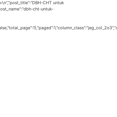
\n","post_title":"DBH-CHT untuk
"post_name":"dbh-cht-untuk-
lse,"total_page":1},"paged":1,"column_class":"jeg_col_2o3","c