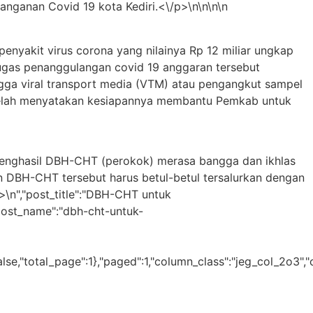
nganan Covid 19 kota Kediri.<\/p>\n\n\n\n
yakit virus corona yang nilainya Rp 12 miliar ungkap
ugas penanggulangan covid 19 anggaran tersebut
ingga viral transport media (VTM) atau pengangkut sampel
a telah menyatakan kesiapannya membantu Pemkab untuk
enghasil DBH-CHT (perokok) merasa bangga dan ikhlas
 DBH-CHT tersebut harus betul-betul tersalurkan dengan
\n","post_title":"DBH-CHT untuk
"post_name":"dbh-cht-untuk-
lse,"total_page":1},"paged":1,"column_class":"jeg_col_2o3","c