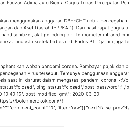
san Fauzan Adima Juru Bicara Gugus Tugas Percepatan Pena
akan menggunakan anggaran DBH-CHT untuk pencegahan pen
ngan dan Aset Daerah (BPPKAD). Dari hasil rapat gugus t
and sanitizer, alat pelindung diri, termometer infrared h
Pemkab, industri kretek terbesar di Kudus PT. Djarum jug
enghentikan wabah pandemi corona. Pembayar pajak dan p
pencegahan virus tersebut. Tentunya penggunaan anggaran
ia saat ini darurat dalam mengatasi pandemi corona. <\/p>
status":"closed","ping_status":"closed","post_password":"",
-30 10:40:16","post_modified_gmt":"2020-03-30
"https:\/\/bolehmerokok.com\/?
","comment_count":"0","filter":"raw"}],"next":false,"prev":fa