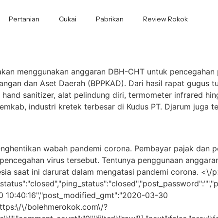
Pertanian
Cukai
Pabrikan
Review Rokok
akan menggunakan anggaran DBH-CHT untuk pencegahan pen
ngan dan Aset Daerah (BPPKAD). Dari hasil rapat gugus t
and sanitizer, alat pelindung diri, termometer infrared h
Pemkab, industri kretek terbesar di Kudus PT. Djarum jug
enghentikan wabah pandemi corona. Pembayar pajak dan p
pencegahan virus tersebut. Tentunya penggunaan anggaran
ia saat ini darurat dalam mengatasi pandemi corona. <\/p>
status":"closed","ping_status":"closed","post_password":"",
-30 10:40:16","post_modified_gmt":"2020-03-30
"https:\/\/bolehmerokok.com\/?