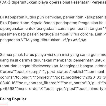
(DAK) diperuntukkan biaya operasional kesehatan. Penjela
Di Kabupaten Kudus pun demikian, pemerintah kabupaten 
Eko Djumartono Kepala Badan pendapatan Pengelolan Keua
dipergunakan untuk pengadaan cairan pembersih tangan \/ h
spesimen bagi pasien terduga dampak virus corona. Lain 
pengadaan VTM yang dibutuhkan. <\/p>\n\n\n\n
Semua pihak harus punya visi dan misi yang sama guna m
uang hasil darinya digunakan membantu pemerintah untuk 
tepat dan jangan diselewengkan. Mengingat bangsa Indones
Corona","post_excerpt":"","post_status":"publish","comment_
corona","to_ping":"","pinged":"","post_modified":"2020-03
03:40:16","post_content_filtered":"","post_parent":0,"guid":
p=6598","menu_order":0,"post_type":"post","post_mime_type":"
Paling Populer