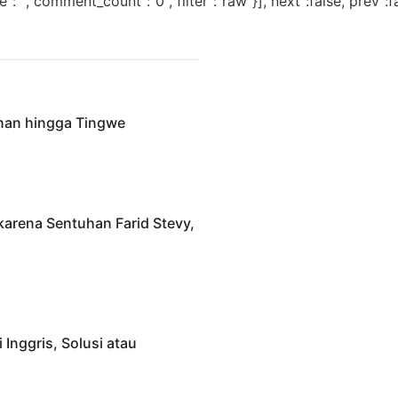
","comment_count":"0","filter":"raw"}],"next":false,"prev":fa
anan hingga Tingwe
karena Sentuhan Farid Stevy,
Inggris, Solusi atau