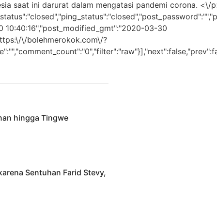
ia saat ini darurat dalam mengatasi pandemi corona. <\/p>
status":"closed","ping_status":"closed","post_password":"",
-30 10:40:16","post_modified_gmt":"2020-03-30
"https:\/\/bolehmerokok.com\/?
","comment_count":"0","filter":"raw"}],"next":false,"prev":fa
anan hingga Tingwe
karena Sentuhan Farid Stevy,