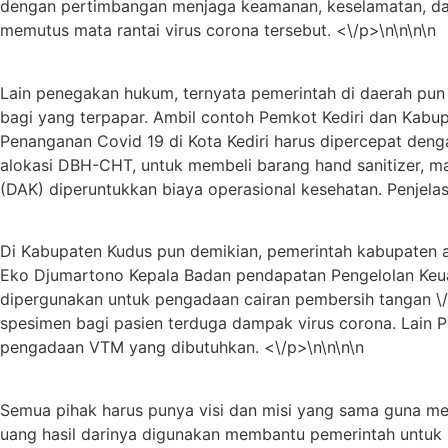
dengan pertimbangan menjaga keamanan, keselamatan, dan k
memutus mata rantai virus corona tersebut. <\/p>\n\n\n\n
Lain penegakan hukum, ternyata pemerintah di daerah pun
bagi yang terpapar. Ambil contoh Pemkot Kediri dan Kabup
Penanganan Covid 19 di Kota Kediri harus dipercepat deng
alokasi DBH-CHT, untuk membeli barang hand sanitizer, mas
(DAK) diperuntukkan biaya operasional kesehatan. Penjela
Di Kabupaten Kudus pun demikian, pemerintah kabupaten 
Eko Djumartono Kepala Badan pendapatan Pengelolan Keua
dipergunakan untuk pengadaan cairan pembersih tangan \/ h
spesimen bagi pasien terduga dampak virus corona. Lain 
pengadaan VTM yang dibutuhkan. <\/p>\n\n\n\n
Semua pihak harus punya visi dan misi yang sama guna m
uang hasil darinya digunakan membantu pemerintah untuk 