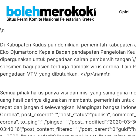
Opini
\n
Di Kabupaten Kudus pun demikian, pemerintah kabupaten 
Eko Djumartono Kepala Badan pendapatan Pengelolan Keua
dipergunakan untuk pengadaan cairan pembersih tangan \/ h
spesimen bagi pasien terduga dampak virus corona. Lain 
pengadaan VTM yang dibutuhkan. <\/p>\n\n\n\n
Semua pihak harus punya visi dan misi yang sama guna m
uang hasil darinya digunakan membantu pemerintah untuk 
tepat dan jangan diselewengkan. Mengingat bangsa Indones
Corona","post_excerpt":"","post_status":"publish","comment_
corona","to_ping":"","pinged":"","post_modified":"2020-03
03:40:16","post_content_filtered":"","post_parent":0,"guid":