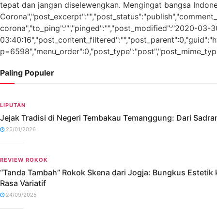
tepat dan jangan diselewengkan. Mengingat bangsa Indones
Corona","post_excerpt":"","post_status":"publish","comment_
corona","to_ping":"","pinged":"","post_modified":"2020-03
03:40:16","post_content_filtered":"","post_parent":0,"guid":
p=6598","menu_order":0,"post_type":"post","post_mime_type":"
Paling Populer
LIPUTAN
Jejak Tradisi di Negeri Tembakau Temanggung: Dari Sadr
25/01/2026
REVIEW ROKOK
“Tanda Tambah” Rokok Skena dari Jogja: Bungkus Estetik 
Rasa Variatif
24/09/2025