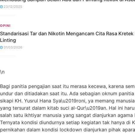
23/12/2025
OPINI
Standarisasi Tar dan Nikotin Mengancam Cita Rasa Kretek
Linting
31/03/2026
\n
Bagi panitia pengajian saat itu merasa kecewa, karena sem
undur dan ditiadakan saat itu. Ada sebagian oknum paniti
sikapi KH. Yusrul Hana Sya\u2019roni, ya memang manusia ha
yang tersurat dalam kitab suci al-Qur\u2019an. Hal ini ha
salah satu ikhtiyar manusia yang sangat dianjurkan agama 
Ternyata kondisi diundurnya setiap kegiatan tak hanya di 
pernikahan dalam kondisi lockdown dianjurkan pihak apara