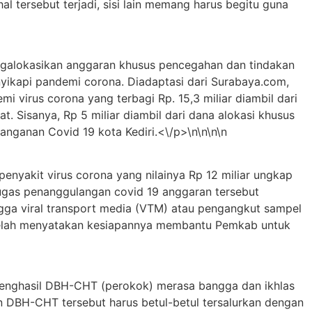
tersebut terjadi, sisi lain memang harus begitu guna
ngalokasikan anggaran khusus pencegahan dan tindakan
nyikapi pandemi corona. Diadaptasi dari Surabaya.com,
 virus corona yang terbagi Rp. 15,3 miliar diambil dari
. Sisanya, Rp 5 miliar diambil dari dana alokasi khusus
nganan Covid 19 kota Kediri.<\/p>\n\n\n\n
yakit virus corona yang nilainya Rp 12 miliar ungkap
ugas penanggulangan covid 19 anggaran tersebut
ingga viral transport media (VTM) atau pengangkut sampel
a telah menyatakan kesiapannya membantu Pemkab untuk
enghasil DBH-CHT (perokok) merasa bangga dan ikhlas
 DBH-CHT tersebut harus betul-betul tersalurkan dengan