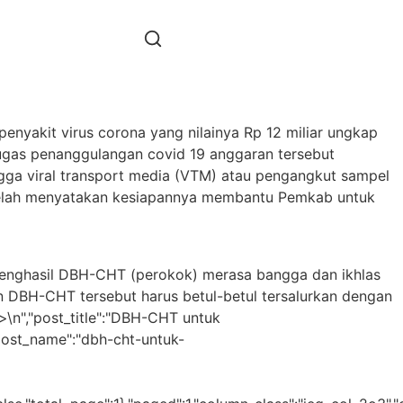
yakit virus corona yang nilainya Rp 12 miliar ungkap
ugas penanggulangan covid 19 anggaran tersebut
ingga viral transport media (VTM) atau pengangkut sampel
a telah menyatakan kesiapannya membantu Pemkab untuk
enghasil DBH-CHT (perokok) merasa bangga dan ikhlas
 DBH-CHT tersebut harus betul-betul tersalurkan dengan
\n","post_title":"DBH-CHT untuk
"post_name":"dbh-cht-untuk-