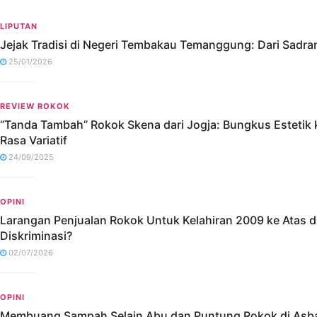
LIPUTAN
Jejak Tradisi di Negeri Tembakau Temanggung: Dari Sadr
25/01/2026
REVIEW ROKOK
“Tanda Tambah” Rokok Skena dari Jogja: Bungkus Estetik 
Rasa Variatif
24/09/2025
OPINI
Larangan Penjualan Rokok Untuk Kelahiran 2009 ke Atas di 
Diskriminasi?
02/07/2026
OPINI
Membuang Sampah Selain Abu dan Puntung Rokok di Asba