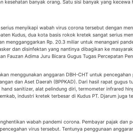
esehatan banyak orang. Satu sisi banyak yang kecewa hal 
 serius menyikapi wabah virus corona tersebut dengan me
aten Kudus, dua kota basis rokok kretek sangat serius me
an mengganggarkan Rp. 20.3 miliar untuk menangani pandemi
ker dan disinfektan yang nantinya dibagikan ke masyarakat
san Fauzan Adima Juru Bicara Gugus Tugas Percepatan Pena
akan menggunakan anggaran DBH-CHT untuk pencegahan pen
ngan dan Aset Daerah (BPPKAD). Dari hasil rapat gugus t
and sanitizer, alat pelindung diri, termometer infrared h
Pemkab, industri kretek terbesar di Kudus PT. Djarum jug
enghentikan wabah pandemi corona. Pembayar pajak dan p
pencegahan virus tersebut. Tentunya penggunaan anggaran