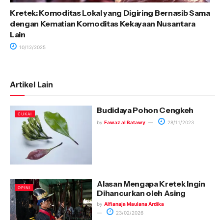
Kretek: Komoditas Lokal yang Digiring Bernasib Sama
dengan Kematian Komoditas Kekayaan Nusantara
Lain
10/12/2025
Artikel Lain
Budidaya Pohon Cengkeh
CUKAI
by
Fawaz al Batawy
28/11/2023
Alasan Mengapa Kretek Ingin
OPINI
Dihancurkan oleh Asing
by
Alfianaja Maulana Ardika
23/02/2026