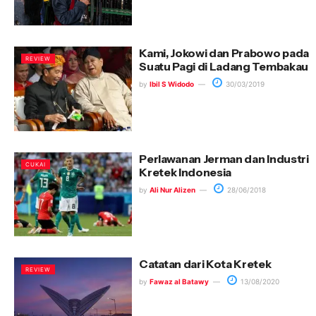
Kami, Jokowi dan Prabowo pada
REVIEW
Suatu Pagi di Ladang Tembakau
by
Ibil S Widodo
30/03/2019
Perlawanan Jerman dan Industri
CUKAI
Kretek Indonesia
by
Ali Nur Alizen
28/06/2018
Catatan dari Kota Kretek
REVIEW
by
Fawaz al Batawy
13/08/2020