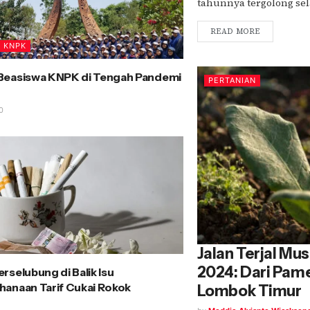
tahunnya tergolong sela
READ MORE
A KNPK
Beasiswa KNPK di Tengah Pandemi
PERTANIAN
0
Jalan Terjal M
2024: Dari Pam
rselubung di Balik Isu
anaan Tarif Cukai Rokok
Lombok Timur