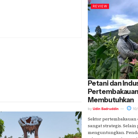
REVIEW
Petani dan Indu
Pertembakauan 
Membutuhkan
by
Udin Badruddin
10/
Sektor pertembakauan d
sangat strategis. Selain
menguntungkan. Penda