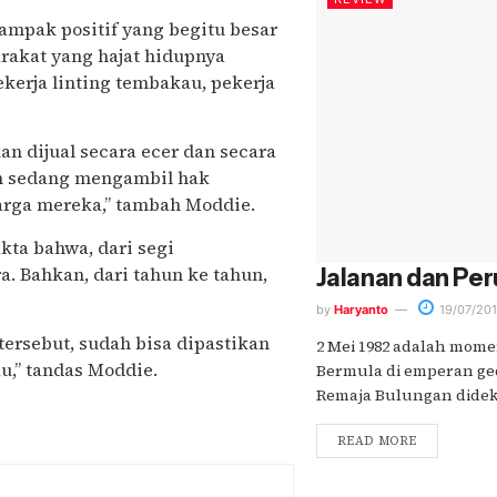
mpak positif yang begitu besar
arakat yang hajat hidupnya
pekerja linting tembakau, pekerja
an dijual secara ecer dan secara
ah sedang mengambil hak
rga mereka,” tambah Moddie.
ta bahwa, dari segi
 Bahkan, dari tahun ke tahun,
Jalanan dan Pe
by
Haryanto
19/07/201
ersebut, sudah bisa dipastikan
2 Mei 1982 adalah momen
u,” tandas Moddie.
Bermula di emperan ge
Remaja Bulungan didekl
READ MORE