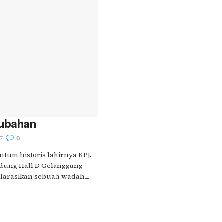
rubahan
7
0
tum historis lahirnya KPJ.
dung Hall D Gelanggang
arasikan sebuah wadah....