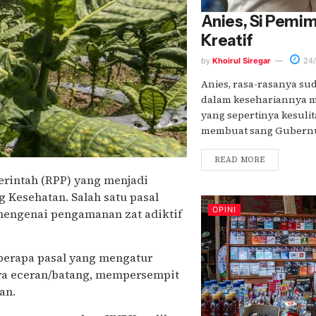
Anies, Si Pemim
Kreatif
by
Khoirul Siregar
24/
Anies, rasa-rasanya sud
dalam kesehariannya m
yang sepertinya kesulit
membuat sang Gubernur.
READ MORE
rintah (RPP) yang menjadi
 Kesehatan. Salah satu pasal
OPINI
 mengenai pengamanan zat adiktif
eberapa pasal yang mengatur
ara eceran/batang, mempersempit
an.