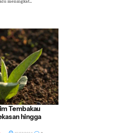
lu meningkat....
usim Tembakau
ekasan hingga