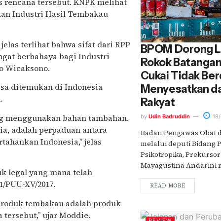
s rencana tersebut. KNPK melihat
n Industri Hasil Tembakau
elas terlihat bahwa sifat dari RPP
BPOM Dorong La
ngat berbahaya bagi Industri
Rokok Batangan 
to Wicaksono.
Cukai Tidak Ber
isa ditemukan di Indonesia
Menyesatkan d
.
Rakyat
ang menggunakan bahan tambahan.
by
Udin Badruddin
18/
ia, adalah perpaduan antara
Badan Pengawas Obat 
tahankan Indonesia,” jelas
melalui deputi Bidang 
Psikotropika, Prekursor 
Mayagustina Andarini m
k legal yang mana telah
1/PUU-XV/2017.
READ MORE
produk tembakau adalah produk
tersebut,” ujar Moddie.
REVIEW