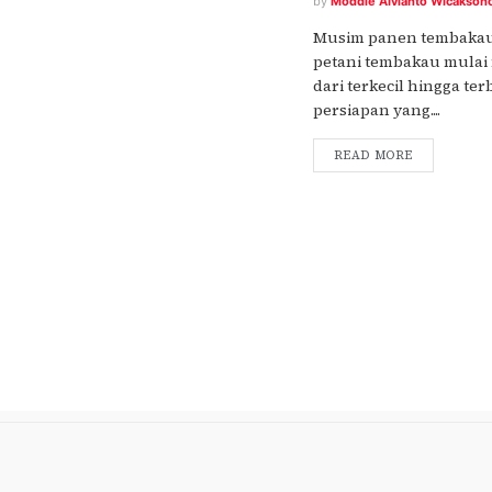
by
Moddie Alvianto Wicakson
Musim panen tembakau 
petani tembakau mulai
dari terkecil hingga te
persiapan yang....
READ MORE