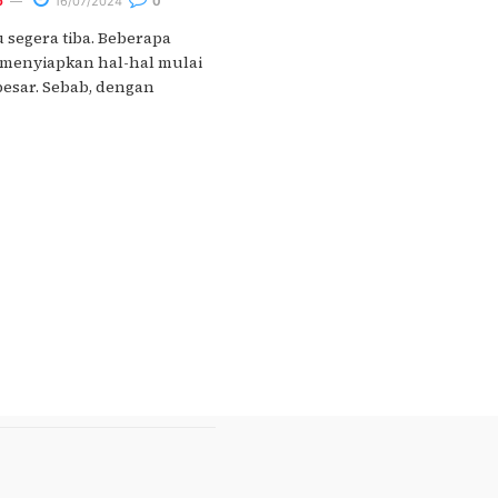
o
16/07/2024
0
segera tiba. Beberapa
 menyiapkan hal-hal mulai
rbesar. Sebab, dengan