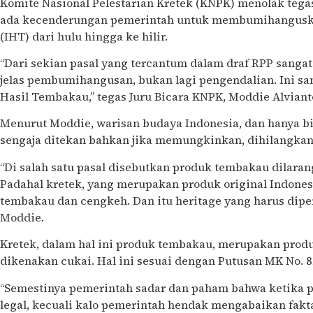
Komite Nasional Pelestarian Kretek (KNPK) menolak tega
ada kecenderungan pemerintah untuk membumihanguska
(IHT) dari hulu hingga ke hilir.
“Dari sekian pasal yang tercantum dalam draf RPP sangat j
jelas pembumihangusan, bukan lagi pengendalian. Ini sa
Hasil Tembakau,” tegas Juru Bicara KNPK, Moddie Alvian
Menurut Moddie, warisan budaya Indonesia, dan hanya b
sengaja ditekan bahkan jika memungkinkan, dihilangkan
“Di salah satu pasal disebutkan produk tembakau dilar
Padahal kretek, yang merupakan produk original Indones
tembakau dan cengkeh. Dan itu heritage yang harus diper
Moddie.
Kretek, dalam hal ini produk tembakau, merupakan produ
dikenakan cukai. Hal ini sesuai dengan Putusan MK No. 8
“Semestinya pemerintah sadar dan paham bahwa ketika 
legal, kecuali kalo pemerintah hendak mengabaikan fakta 