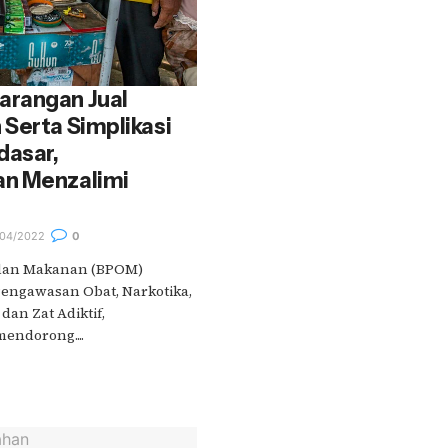
rangan Jual
Serta Simplikasi
dasar,
an Menzalimi
04/2022
0
dan Makanan (BPOM)
Pengawasan Obat, Narkotika,
dan Zat Adiktif,
endorong....