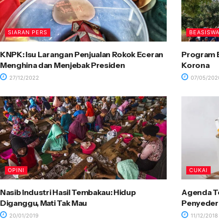
SIARAN PERS
BEASISW
KNPK: Isu Larangan Penjualan Rokok Eceran
Program 
Menghina dan Menjebak Presiden
Korona
27/12/2022
07/05/202
OPINI
CUKAI
Nasib Industri Hasil Tembakau: Hidup
Agenda Te
Diganggu, Mati Tak Mau
Penyederh
20/01/2019
11/12/2018