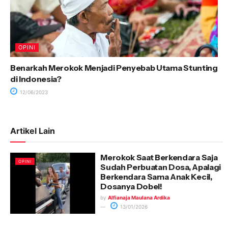
OPINI
Benarkah Merokok Menjadi Penyebab Utama Stunting
di Indonesia?
12/06/2023
Artikel Lain
Merokok Saat Berkendara Saja
OPINI
Sudah Perbuatan Dosa, Apalagi
Berkendara Sama Anak Kecil,
Dosanya Dobel!
by
Alfianaja Maulana Ardika
13/01/2026