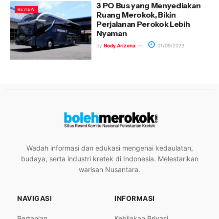
3 PO Bus yang Menyediakan
REVIEW
Ruang Merokok, Bikin
Perjalanan Perokok Lebih
Nyaman
by
Nody Arizona
01/09/2023
Wadah informasi dan edukasi mengenai kedaulatan,
budaya, serta industri kretek di Indonesia. Melestarikan
warisan Nusantara.
NAVIGASI
INFORMASI
Pertanian
Kebijakan Privasi