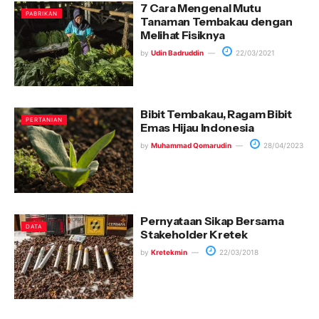
7 Cara Mengenal Mutu
PABRIKAN
Tanaman Tembakau dengan
Melihat Fisiknya
by
Udin Badruddin
22/03/2021
Bibit Tembakau, Ragam Bibit
PERTANIAN
Emas Hijau Indonesia
by
Muhammad Qomarudin
28/04/2023
Pernyataan Sikap Bersama
DATA
Stakeholder Kretek
by
Kretekmin
22/03/2018