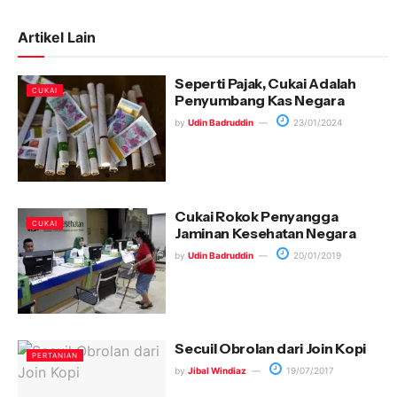
Artikel Lain
Seperti Pajak, Cukai Adalah
CUKAI
Penyumbang Kas Negara
by
Udin Badruddin
23/01/2024
Cukai Rokok Penyangga
CUKAI
Jaminan Kesehatan Negara
by
Udin Badruddin
20/01/2019
Secuil Obrolan dari Join Kopi
PERTANIAN
by
Jibal Windiaz
19/07/2017