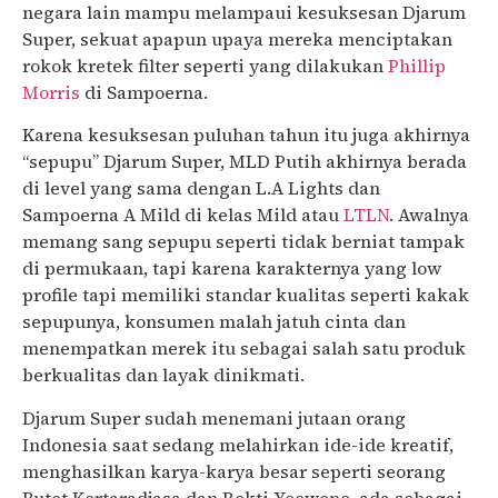
negara lain mampu melampaui kesuksesan Djarum
Super, sekuat apapun upaya mereka menciptakan
rokok kretek filter seperti yang dilakukan
Phillip
Morris
di Sampoerna.
Karena kesuksesan puluhan tahun itu juga akhirnya
“sepupu” Djarum Super, MLD Putih akhirnya berada
di level yang sama dengan L.A Lights dan
Sampoerna A Mild di kelas Mild atau
LTLN
. Awalnya
memang sang sepupu seperti tidak berniat tampak
di permukaan, tapi karena karakternya yang low
profile tapi memiliki standar kualitas seperti kakak
sepupunya, konsumen malah jatuh cinta dan
menempatkan merek itu sebagai salah satu produk
berkualitas dan layak dinikmati.
Djarum Super sudah menemani jutaan orang
Indonesia saat sedang melahirkan ide-ide kreatif,
menghasilkan karya-karya besar seperti seorang
Butet Kertaradjasa dan Rekti Yoewono, ada sebagai