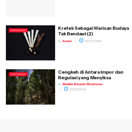
Kretek Sebagai Warisan Budaya
PERTANIAN
Tak Bendawi (2)
by
Azami
02/01/2024
Cengkeh di Antara Impor dan
PERTANIAN
Regulasi yang Menyiksa
by
Moddie Alvianto Wicaksono
20/02/2024