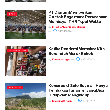
PT Djarum Memberikan
OPINI
Contoh Bagaimana Perusahaan
Membayar THR Tepat Waktu
by
Moddie Alvianto Wicaksono
04/04/2024
Ketika Pendemi Memaksa Kita
REVIEW ROKOK
Berpindah Merek Rokok
by
Khoirul Siregar
03/02/2022
Kemarau di Selo Boyolali, Hanya
PERTANIAN
Tembakau Tanaman yang Bisa
Hidup dan Menghidupi
by
Khoirul Atfifudin
16/05/2025