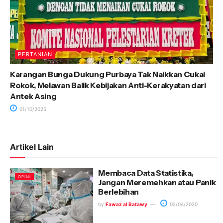
PERTANIAN
Karangan Bunga Dukung Purbaya Tak Naikkan Cukai
Rokok, Melawan Balik Kebijakan Anti-Kerakyatan dari
Antek Asing
01/10/2025
Artikel Lain
Membaca Data Statistika,
OPINI
Jangan Meremehkan atau Panik
Berlebihan
by
Fawaz al Batawy
02/04/2020