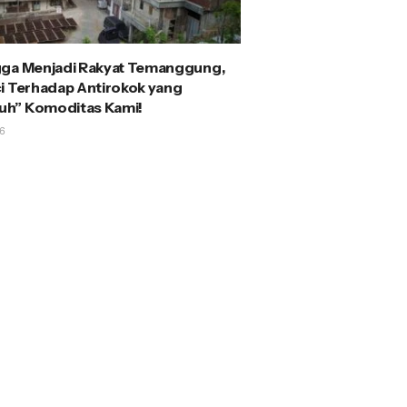
gga Menjadi Rakyat Temanggung,
i Terhadap Antirokok yang
h” Komoditas Kami!
6