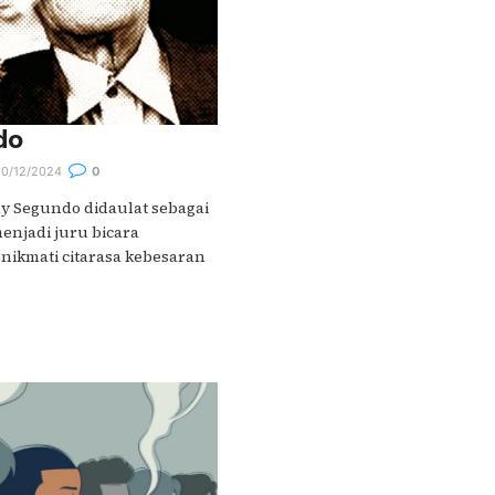
do
0/12/2024
0
y Segundo didaulat sebagai
enjadi juru bicara
nikmati citarasa kebesaran