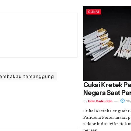
CUKAI
tembakau temanggung
Cukai Kretek P
Negara Saat P
by
Udin Badruddin
30/
Cukai Kretek Penguat 
Pandemi Penerimaan pe
sektor industri kretek
persen.....