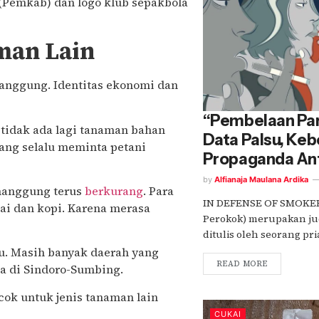
(Pemkab) dan logo klub sepakbola
man Lain
anggung. Identitas ekonomi dan
“Pembelaan Par
 tidak ada lagi tanaman bahan
Data Palsu, Ke
yang selalu meminta petani
Propaganda An
by
Alfianaja Maulana Ardika
emanggung terus
berkurang
. Para
IN DEFENSE OF SMOKER
ai dan kopi. Karena merasa
Perokok) merupakan ju
ditulis oleh seorang pri
tu. Masih banyak daerah yang
READ MORE
ja di Sindoro-Sumbing.
cok untuk jenis tanaman lain
CUKAI