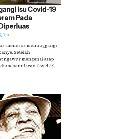
angi Isu Covid-19
eram Pada
Diperluas
0
erus-menerus menunggangi
panye. Setelah
t ngawur mengenai asap
ium penularan Covid-19,....