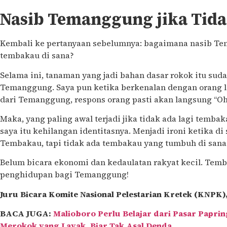
Nasib Temanggung jika Tid
Kembali ke pertanyaan sebelumnya: bagaimana nasib Tem
tembakau di sana?
Selama ini, tanaman yang jadi bahan dasar rokok itu suda
Temanggung. Saya pun ketika berkenalan dengan orang la
dari Temanggung, respons orang pasti akan langsung “Oh
Maka, yang paling awal terjadi jika tidak ada lagi tembak
saya itu kehilangan identitasnya. Menjadi ironi ketika di
Tembakau, tapi tidak ada tembakau yang tumbuh di sana
Belum bicara ekonomi dan kedaulatan rakyat kecil. Temb
penghidupan bagi Temanggung!
Juru Bicara Komite Nasional Pelestarian Kretek (KNPK),
BACA JUGA:
Malioboro Perlu Belajar dari Pasar Papr
Merokok yang Layak, Biar Tak Asal Denda