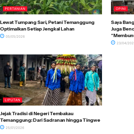
PERTANIAN
OPINI
Lewat Tumpang Sari, Petani Temanggung
Saya Ban
Optimalkan Setiap Jengkal Lahan
Juga Benc
“Membunu
05/05/2026
23/04/202
LIPUTAN
Jejak Tradisi di Negeri Tembakau
Temanggung: Dari Sadranan hingga Tingwe
25/01/2026