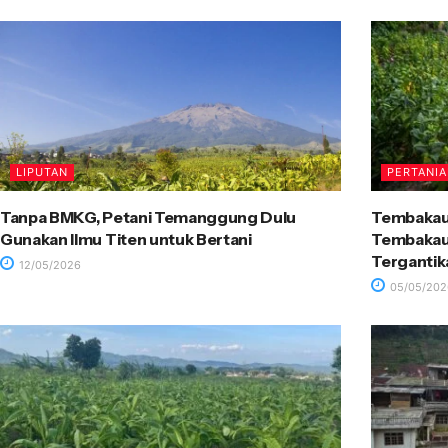
LIPUTAN
PERTANI
Tanpa BMKG, Petani Temanggung Dulu
Tembakau
Gunakan Ilmu Titen untuk Bertani
Tembakau 
Tergantik
12/05/2026
05/05/202