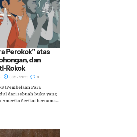
a Perokok” atas
bohongan, dan
ti-Rokok
08/12/2025
0
S (Pembelaan Para
dul dari sebuah buku yang
a Amerika Serikat bernama....