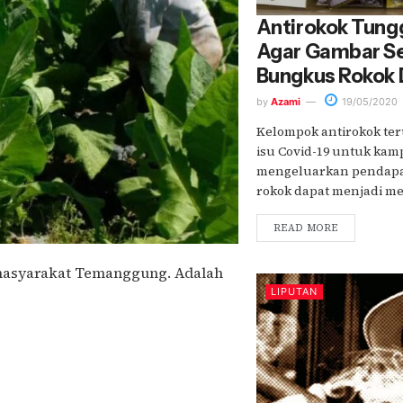
Antirokok Tungg
Agar Gambar S
Bungkus Rokok 
by
Azami
19/05/2020
Kelompok antirokok t
isu Covid-19 untuk kam
mengeluarkan pendapa
rokok dapat menjadi med
READ MORE
masyarakat Temanggung. Adalah
LIPUTAN