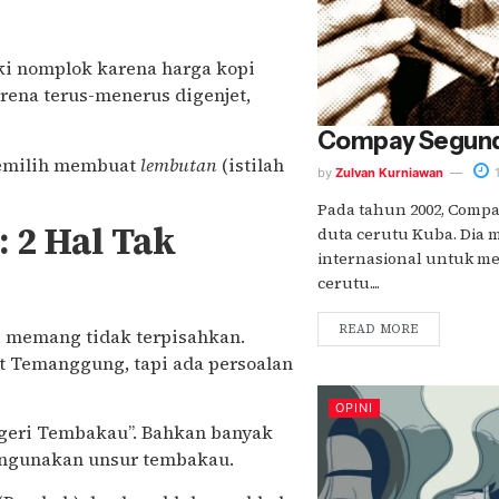
i nomplok karena harga kopi
rena terus-menerus digenjet,
Compay Segun
memilih membuat
lembutan
(istilah
by
Zulvan Kurniawan
1
Pada tahun 2002, Compa
2 Hal Tak
duta cerutu Kuba. Dia m
internasional untuk me
cerutu....
READ MORE
g memang tidak terpisahkan.
t Temanggung, tapi ada persoalan
OPINI
egeri Tembakau”. Bahkan banyak
engunakan unsur tembakau.