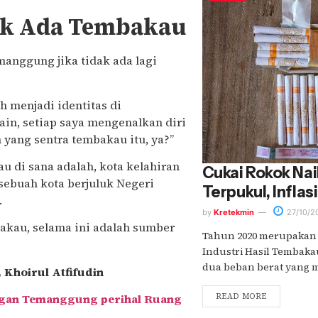
ak Ada Tembakau
anggung jika tidak ada lagi
h menjadi identitas di
in, setiap saya mengenalkan diri
 yang sentra tembakau itu, ya?”
au di sana adalah, kota kelahiran
Cukai Rokok Na
 sebuah kota berjuluk Negeri
Terpukul, Inflas
.
by
Kretekmin
27/10/2
akau, selama ini adalah sumber
Tahun 2020 merupakan 
Industri Hasil Tembakau
dua beban berat yang mes
 Khoirul Atfifudin
READ MORE
ingan Temanggung perihal Ruang