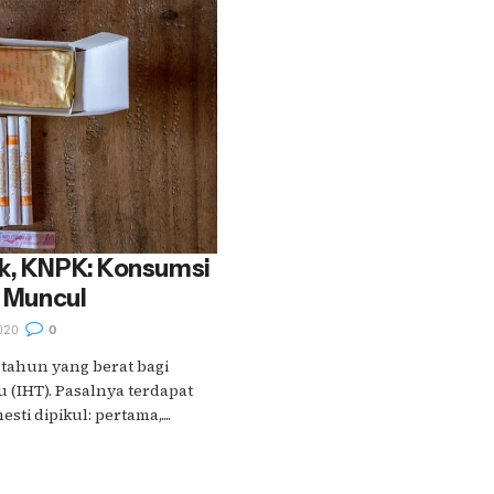
ik, KNPK: Konsumsi
i Muncul
020
0
tahun yang berat bagi
 (IHT). Pasalnya terdapat
ti dipikul: pertama,....