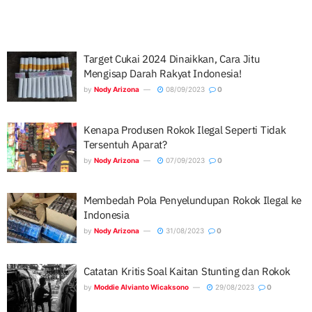
Target Cukai 2024 Dinaikkan, Cara Jitu
Mengisap Darah Rakyat Indonesia!
by
Nody Arizona
08/09/2023
0
Kenapa Produsen Rokok Ilegal Seperti Tidak
Tersentuh Aparat?
by
Nody Arizona
07/09/2023
0
Membedah Pola Penyelundupan Rokok Ilegal ke
Indonesia
by
Nody Arizona
31/08/2023
0
Catatan Kritis Soal Kaitan Stunting dan Rokok
by
Moddie Alvianto Wicaksono
29/08/2023
0