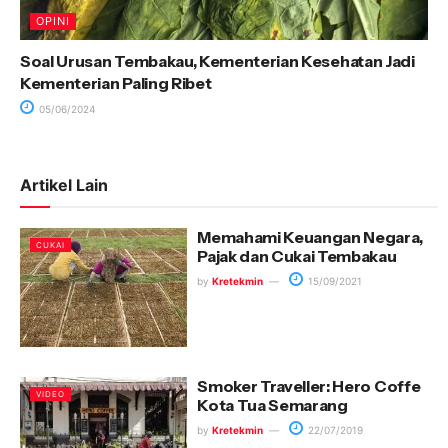
OPINI
Soal Urusan Tembakau, Kementerian Kesehatan Jadi
Kementerian Paling Ribet
05/06/2024
Artikel Lain
Memahami Keuangan Negara,
CUKAI
Pajak dan Cukai Tembakau
by
Kretekmin
15/09/2021
Smoker Traveller: Hero Coffe
VIDEO
Kota Tua Semarang
by
Kretekmin
22/07/2019