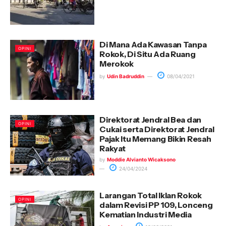
Di Mana Ada Kawasan Tanpa
OPINI
Rokok, Di Situ Ada Ruang
Merokok
by
Udin Badruddin
08/04/2021
Direktorat Jendral Bea dan
OPINI
Cukai serta Direktorat Jendral
Pajak Itu Memang Bikin Resah
Rakyat
by
Moddie Alvianto Wicaksono
24/04/2024
Larangan Total Iklan Rokok
OPINI
dalam Revisi PP 109, Lonceng
Kematian Industri Media