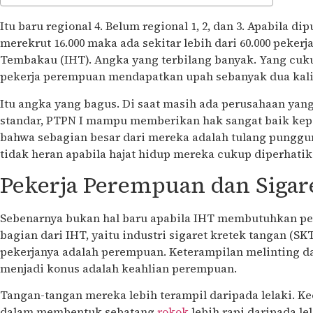
Itu baru regional 4. Belum regional 1, 2, dan 3. Apabila d
merekrut 16.000 maka ada sekitar lebih dari 60.000 peker
Tembakau (IHT). Angka yang terbilang banyak. Yang cuk
pekerja perempuan mendapatkan upah sebanyak dua kal
Itu angka yang bagus. Di saat masih ada perusahaan ya
standar, PTPN I mampu memberikan hak sangat baik kep
bahwa sebagian besar dari mereka adalah tulang punggun
tidak heran apabila hajat hidup mereka cukup diperhatik
Pekerja Perempuan dan Sigar
Sebenarnya bukan hal baru apabila IHT membutuhkan pek
bagian dari IHT, yaitu industri sigaret kretek tangan (SK
pekerjanya adalah perempuan. Keterampilan melinting 
menjadi konus adalah keahlian perempuan.
Tangan-tangan mereka lebih terampil daripada lelaki. K
dalam membentuk sebatang
rokok
lebih rapi daripada le