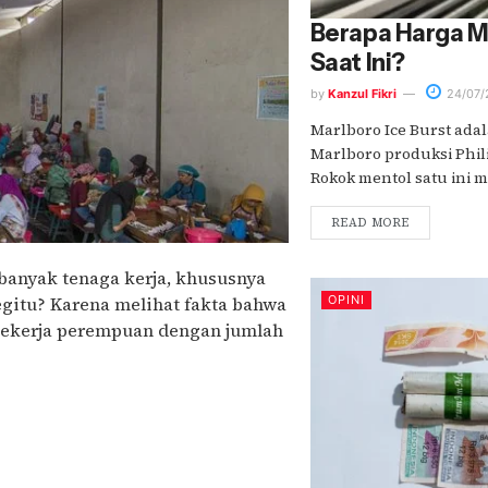
Berapa Harga Ma
Saat Ini?
by
Kanzul Fikri
24/07/
Marlboro Ice Burst adal
Marlboro produksi Phili
Rokok mentol satu ini me
READ MORE
banyak tenaga kerja, khususnya
gitu? Karena melihat fakta bahwa
OPINI
pekerja perempuan dengan jumlah