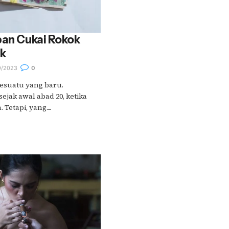
pan Cukai Rokok
ik
9/2023
0
esuatu yang baru.
ejak awal abad 20, ketika
Tetapi, yang....