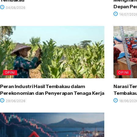
Depan P
04/08/2026
14/07/202
OPINI
OPINI
Peran Industri Hasil Tembakau dalam
Narasi Te
Perekonomian dan Penyerapan Tenaga Kerja
Tembakau 
29/06/2026
18/06/202