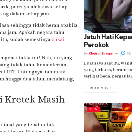
rik, percayalah bahwa setiap
ng dalam setiap jam.
iasa sehingga tidak heran apabila
a jam. Apakah negara tahu
Jatuh Hati Kep
 itu, sudah semestinya
cukai
Perokok
by
Khoirul Siregar
13/
genai fakta ini? Nah, itu yang
Buat saya saat itu, wan
mang tidak tahu, Kementerian
yang terbuka, berani 
t IHT. Untungnya, tahun ini
terlihat beda, pergaulan 
ahun hingga dua tahun mendatang,
READ MORE
i Kretek Masih
OPINI
kalimat yang tepat untuk
gat besar. Mulanya dari