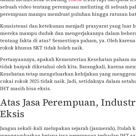
sebuah video tentang perempuan melinting di sebuah pab
perempuan mampu membuat puluhan hingga ratusan bata
Konsistensi dan ketekunan menjadi prasyarat yang luar b
mereka mampu duduk dan mengerjakannya dalam beberap
tentang fakta di atas? Semestinya paham, ya. Oleh karena
rokok khusus SKT tidak boleh naik.
Pertanyaannya, apakah Kementerian Kesehatan paham men
tidak banyak diketahui oleh kita. Barangkali, karena me
Kesehatan tetap mengeluarkan kebijakan yang menggence
cukai rokok 2025 tidak naik. Jadi, setidaknya dalam set
IHT masih bisa eksis.
Atas Jasa Perempuan, Industr
Eksis
Jangan sekali-kali melupakan sejarah (jasmerah). Itulah 
menggambarkan betapa jasa perempuan terhadap IHT san