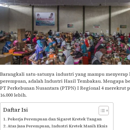
Barangkali satu-satunya industri yang mampu menyerap 
perempuan, adalah Industri Hasil Tembakau. Mengapa be
PT Perkebunan Nusantara (PTPN) I Regional 4 merekrut 
16.000 lebih.
Daftar Isi
Pekerja Perempuan dan Sigaret Kretek Tangan
Atas Jasa Perempuan, Industri Kretek Masih Eksis