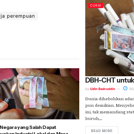
CUKAI
rja perempuan
DBH-CHT untuk
by
Udin Badruddin
30/
Dunia dihebohkan adany
pun demikian. Menyeba
ini, tak memandang stat
buruh,....
 Negara yang Salah Dapat
READ MORE
rkan Industri Lokal dan Masa