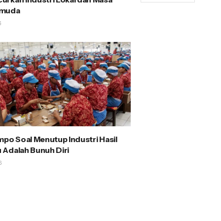
emuda
6
mpo Soal Menutup Industri Hasil
Adalah Bunuh Diri
6