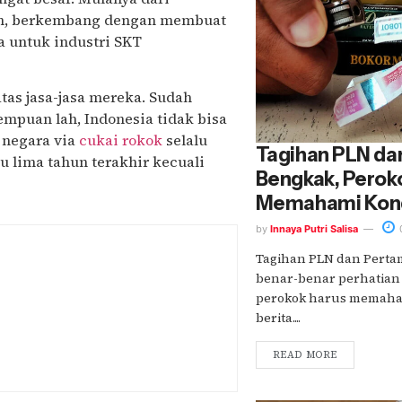
an, berkembang dengan membuat
a untuk industri SKT
as jasa-jasa mereka. Sudah
mpuan lah, Indonesia tidak bisa
 negara via
cukai rokok
selalu
Tagihan PLN da
u lima tahun terakhir kecuali
Bengkak, Perok
Memahami Kond
by
Innaya Putri Salisa
Tagihan PLN dan Pertam
benar-benar perhatian 
perokok harus memahami
berita....
READ MORE