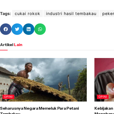
Tags:
cukai rokok
industri hasil tembakau
peke
Artikel
Lain
OPINI
OPINI
Seharusnya Negara Memeluk Para Petani
Kebijakan
Tembakau
Menghancu