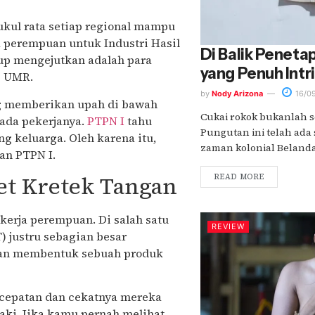
ipukul rata setiap regional mampu
ja perempuan untuk Industri Hasil
Di Balik Peneta
up mengejutkan adalah para
yang Penuh Intr
i UMR.
by
Nody Arizona
16/0
ng memberikan upah di bawah
Cukai rokok bukanlah s
ada pekerjanya.
PTPN I
tahu
Pungutan ini telah ada s
g keluarga. Oleh karena itu,
zaman kolonial Belanda. 
an PTPN I.
et Kretek Tangan
READ MORE
erja perempuan. Di salah satu
REVIEW
T) justru sebagian besar
dan membentuk sebuah produk
ecepatan dan cekatnya mereka
laki. Jika kamu pernah melihat