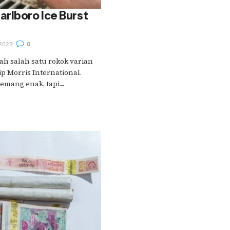
rlboro Ice Burst
2023
0
ah salah satu rokok varian
p Morris International.
mang enak, tapi....