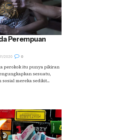
ada Perempuan
11/2020
0
ita perokok itu punya pikiran
mengungkapkan sesuatu,
sosial mereka sedikit....